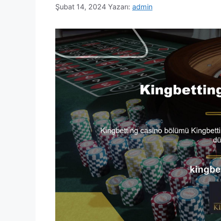
Şubat 14, 2024
Yazarı:
admin