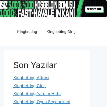
Kingbetting
Kingbetting Giriş
Son Yazılar
Kingbetting Adresi
Kingbetting Giriş
Kingbetting Yardım Hattı
Kingbetting Oyun Seçenekleri