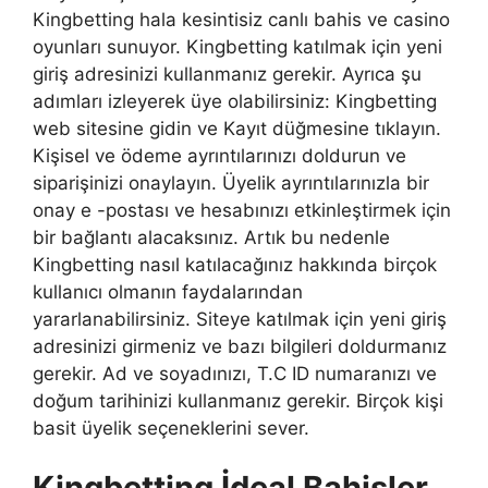
Kingbetting hala kesintisiz canlı bahis ve casino
oyunları sunuyor. Kingbetting katılmak için yeni
giriş adresinizi kullanmanız gerekir. Ayrıca şu
adımları izleyerek üye olabilirsiniz: Kingbetting
web sitesine gidin ve Kayıt düğmesine tıklayın.
Kişisel ve ödeme ayrıntılarınızı doldurun ve
siparişinizi onaylayın. Üyelik ayrıntılarınızla bir
onay e -postası ve hesabınızı etkinleştirmek için
bir bağlantı alacaksınız. Artık bu nedenle
Kingbetting nasıl katılacağınız hakkında birçok
kullanıcı olmanın faydalarından
yararlanabilirsiniz. Siteye katılmak için yeni giriş
adresinizi girmeniz ve bazı bilgileri doldurmanız
gerekir. Ad ve soyadınızı, T.C ID numaranızı ve
doğum tarihinizi kullanmanız gerekir. Birçok kişi
basit üyelik seçeneklerini sever.
Kingbetting İdeal Bahisler