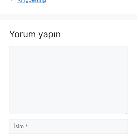
Yorum yapın
Yorum
İsim