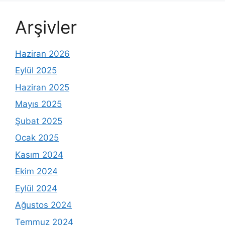
Arşivler
Haziran 2026
Eylül 2025
Haziran 2025
Mayıs 2025
Şubat 2025
Ocak 2025
Kasım 2024
Ekim 2024
Eylül 2024
Ağustos 2024
Temmuz 2024