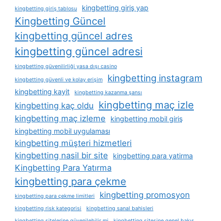
kingbetting giriş yap
kingbetting giriş tablosu
Kingbetting Güncel
kingbetting güncel adres
kingbetting güncel adresi
kingbetting güvenilirliği yasa dışı casino
kingbetting instagram
kingbetting güvenli ve kolay erişim
kingbetting kayit
kingbetting kazanma şansı
kingbetting maç izle
kingbetting kaç oldu
kingbetting maç izleme
kingbetting mobil giriş
kingbetting mobil uygulaması
kingbetting müşteri hizmetleri
kingbetting nasil bir site
kingbetting para yatirma
Kingbetting Para Yatırma
kingbetting para çekme
kingbetting promosyon
kingbetting para çekme limitleri
kingbetting risk kategorisi
kingbetting sanal bahisleri
kingbetting sitelerine güvenilebilir mi
kingbetting sitesine genel bakış