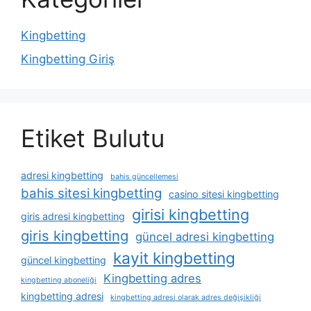
Kingbetting
Kingbetting Giriş
Etiket Bulutu
adresi kingbetting
bahis güncellemesi
bahis sitesi kingbetting
casino sitesi kingbetting
girisi kingbetting
giris adresi kingbetting
giris kingbetting
güncel adresi kingbetting
kayit kingbetting
güncel kingbetting
Kingbetting adres
kingbetting aboneliği
kingbetting adresi
kingbetting adresi olarak adres değişikliği