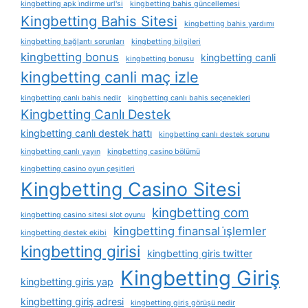
kingbetting apk i̇ndirme url'si
kingbetting bahis güncellemesi
Kingbetting Bahis Sitesi
kingbetting bahis yardımı
kingbetting bağlantı sorunları
kingbetting bilgileri
kingbetting bonus
kingbetting canli
kingbetting bonusu
kingbetting canli maç izle
kingbetting canlı bahis nedir
kingbetting canlı bahis seçenekleri
Kingbetting Canlı Destek
kingbetting canlı destek hattı
kingbetting canlı destek sorunu
kingbetting canlı yayın
kingbetting casino bölümü
kingbetting casino oyun çeşitleri
Kingbetting Casino Sitesi
kingbetting com
kingbetting casino sitesi slot oyunu
kingbetting finansal i̇şlemler
kingbetting destek ekibi
kingbetting girisi
kingbetting giris twitter
Kingbetting Giriş
kingbetting giris yap
kingbetting giriş adresi
kingbetting giriş görüşü nedir