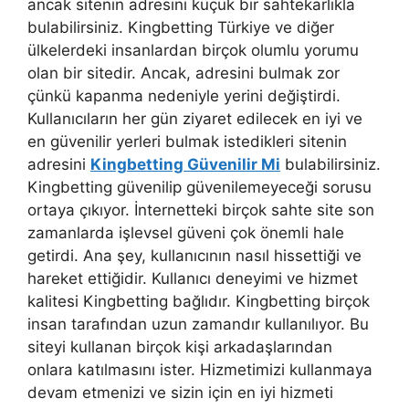
ancak sitenin adresini küçük bir sahtekarlıkla
bulabilirsiniz. Kingbetting Türkiye ve diğer
ülkelerdeki insanlardan birçok olumlu yorumu
olan bir sitedir. Ancak, adresini bulmak zor
çünkü kapanma nedeniyle yerini değiştirdi.
Kullanıcıların her gün ziyaret edilecek en iyi ve
en güvenilir yerleri bulmak istedikleri sitenin
adresini
Kingbetting Güvenilir Mi
bulabilirsiniz.
Kingbetting güvenilip güvenilemeyeceği sorusu
ortaya çıkıyor. İnternetteki birçok sahte site son
zamanlarda işlevsel güveni çok önemli hale
getirdi. Ana şey, kullanıcının nasıl hissettiği ve
hareket ettiğidir. Kullanıcı deneyimi ve hizmet
kalitesi Kingbetting bağlıdır. Kingbetting birçok
insan tarafından uzun zamandır kullanılıyor. Bu
siteyi kullanan birçok kişi arkadaşlarından
onlara katılmasını ister. Hizmetimizi kullanmaya
devam etmenizi ve sizin için en iyi hizmeti