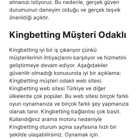
almanızı istiyoruz. Bu nedenle, gerçek güven
durumunun deneyim olduğu ve gerçek teşvik
önerildiği açıktır.
Kingbetting Müşteri Odaklı
Kingbetting iyi bir iş çıkarıyor çünkü
müşterilerinin ihtiyaçlarını karşılıyor ve hizmetini
geliştirmeye devam ediyor. Aşağıdakiler
güvenilir olmadığı konusunda iyi bir açıklama:
Kingbetting müşteri odaklı
web sitesi.
Kingbetting web sitesi Türkiye ve diğer
ülkelerde çok popüler. Bu web sitesi birçok farklı
oyun oynamanıza ve birçok farklı şey yapmanıza
olanak tanır. Kingbetting bağlantısı çok basit.
Kullandığınız arama motoru nedeniyle
Kingbetting oturum açma sayfasına hızlı bir
şekilde ulaşabilirsiniz. Oynamak için