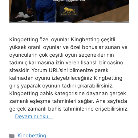
Kingbetting özel oyunlar Kingbetting çeşitli
yüksek oranlı oyunlar ve özel bonuslar sunan ve
oyuncuların çok çeşitli oyun seçeneklerinin
tadını çıkarmasına izin veren lisanslı bir casino
sitesidir. Yorum URL’sini bilmenize gerek
kalmadan oyunu izleyebileceğiniz Kingbetting
giriş yaparak oyunun tadını çıkarabilirsiniz.
Kingbetting bahis kategorisine dayanan gerçek
zamanlı eşleşme tahminleri sağlar. Ana sayfada
gerçek zamanlı bahis tahminlerine erişebilirsiniz.
…
Devamını oku…
Kategoriler
Kingbetting