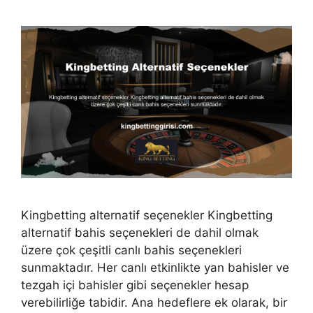
Kingbetting alternatif seçenekler Kingbetting
alternatif bahis seçenekleri de dahil olmak
üzere çok çeşitli canlı bahis seçenekleri
sunmaktadır. Her canlı etkinlikte yan bahisler ve
tezgah içi bahisler gibi seçenekler hesap
verebilirliğe tabidir. Ana hedeflere ek olarak, bir