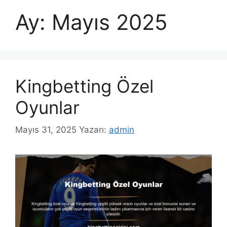
Ay:
Mayıs 2025
Kingbetting Özel
Oyunlar
Mayıs 31, 2025
Yazarı:
admin