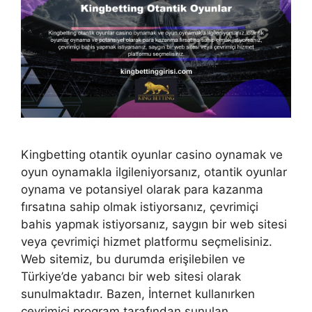
Kingbetting otantik oyunlar casino oynamak ve
oyun oynamakla ilgileniyorsanız, otantik oyunlar
oynama ve potansiyel olarak para kazanma
fırsatına sahip olmak istiyorsanız, çevrimiçi
bahis yapmak istiyorsanız, saygın bir web sitesi
veya çevrimiçi hizmet platformu seçmelisiniz.
Web sitemiz, bu durumda erişilebilen ve
Türkiye’de yabancı bir web sitesi olarak
sunulmaktadır. Bazen, İnternet kullanırken
çevrimiçi program tarafından sunulan