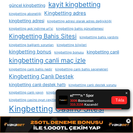
kayit kingbetting
güncel kingbetting
Kingbetting adres
kingbetting aboneliği
kingbetting adresi
kingbetting adresi olarak adres değişikliği
kingbetting apk i̇ndirme url'si
kingbetting bahis güncellemesi
Kingbetting Bahis Sitesi
kingbetting bahis yardımı
kingbetting bağlantı sorunları
kingbetting bilgileri
kingbetting bonus
kingbetting canli
kingbetting bonusu
kingbetting canli maç izle
kingbetting canlı bahis nedir
kingbetting canlı bahis seçenekleri
Kingbetting Canlı Destek
kingbetting canlı destek hattı
kingbetting canlı destek sorunu
kingbetting canlı yayın
kingbetting casino bölümü
kingbetting casino oyun çeşitleri
Kingbetting Casino Sitesi
kingbetting com
×
kingbetting casino sitesi slot oyunu
kingbetting finansal i̇şlemler
kingbetting destek ekibi