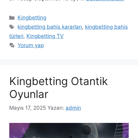
Kategoriler
Kingbetting
Etiketler
kingbetting bahis kararları
,
kingbetting bahis
türleri
,
Kingbetting TV
Yorum yap
Kingbetting Otantik
Oyunlar
Mayıs 17, 2025
Yazarı:
admin