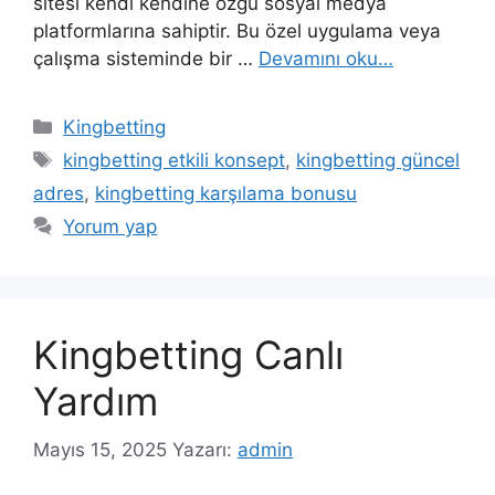
sitesi kendi kendine özgü sosyal medya
platformlarına sahiptir. Bu özel uygulama veya
çalışma sisteminde bir …
Devamını oku…
Kategoriler
Kingbetting
Etiketler
kingbetting etkili konsept
,
kingbetting güncel
adres
,
kingbetting karşılama bonusu
Yorum yap
Kingbetting Canlı
Yardım
Mayıs 15, 2025
Yazarı:
admin