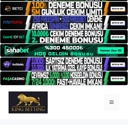
İçeriğe
atla
Menü