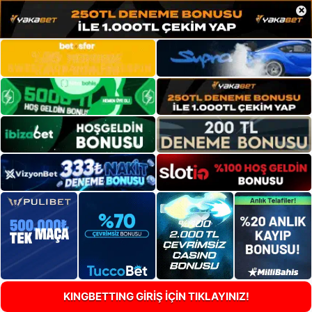
×
KINGBETTING GİRİŞ İÇİN TIKLAYINIZ!