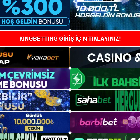
KINGBETTING GİRİŞ İÇİN TIKLAYINIZ!