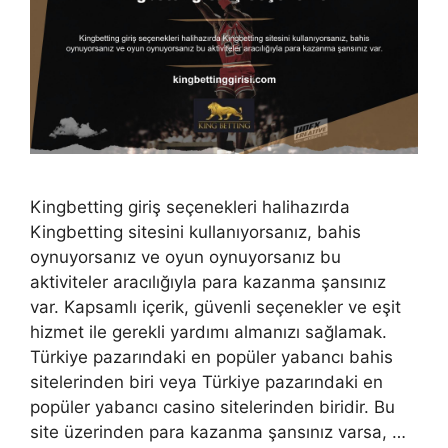
Kingbetting giriş seçenekleri halihazırda
Kingbetting sitesini kullanıyorsanız, bahis
oynuyorsanız ve oyun oynuyorsanız bu
aktiviteler aracılığıyla para kazanma şansınız
var. Kapsamlı içerik, güvenli seçenekler ve eşit
hizmet ile gerekli yardımı almanızı sağlamak.
Türkiye pazarındaki en popüler yabancı bahis
sitelerinden biri veya Türkiye pazarındaki en
popüler yabancı casino sitelerinden biridir. Bu
site üzerinden para kazanma şansınız varsa, …