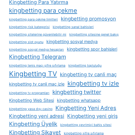
Kingbetting Para Yatırma
kingbetting para çekme
kingbetting promosyon
kingbetting para çekme limitleri
kingbetting risk kategorisi
kingbetting sanal bahisleri
kingbetting sitelerine güvenilebilir mi
kingbetting sitesine genel bakış
kingbetting sosyal medya
kingbetting slot oyunu
kingbetting spor bahisleri
kingbetting sosyal medya hesapları
Kingbetting Telegram
kingbetting tenis maçı şifre sıfırlama
kingbetting topluluğu
Kingbetting TV
kingbetting tv canli maç
kingbetting tv izle
kingbetting tv canli maç izle
kingbetting twitter
kingbetting tv programları
Kingbetting Web Sitesi
kingbetting whatsapp
Kingbetting Yeni Adres
kingbetting yasa dışı casino
Kingbetting yeni adresi
Kingbetting yeni giriş
Kingbetting Üyelik
kingbetting çevrimiçi bahis sitesi
Kingbetting Şikayet
kingbetting şifre sıfırlama