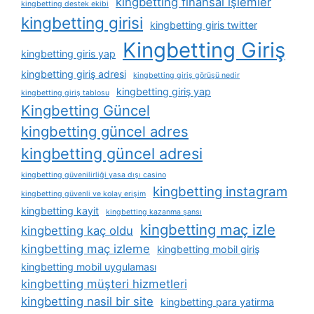
kingbetting finansal i̇şlemler
kingbetting destek ekibi
kingbetting girisi
kingbetting giris twitter
Kingbetting Giriş
kingbetting giris yap
kingbetting giriş adresi
kingbetting giriş görüşü nedir
kingbetting giriş yap
kingbetting giriş tablosu
Kingbetting Güncel
kingbetting güncel adres
kingbetting güncel adresi
kingbetting güvenilirliği yasa dışı casino
kingbetting instagram
kingbetting güvenli ve kolay erişim
kingbetting kayit
kingbetting kazanma şansı
kingbetting maç izle
kingbetting kaç oldu
kingbetting maç izleme
kingbetting mobil giriş
kingbetting mobil uygulaması
kingbetting müşteri hizmetleri
kingbetting nasil bir site
kingbetting para yatirma