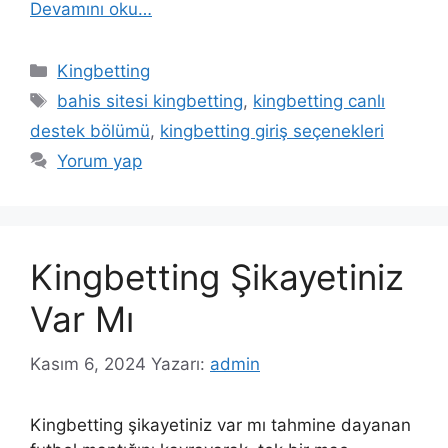
Devamını oku…
Kategoriler
Kingbetting
Etiketler
bahis sitesi kingbetting
,
kingbetting canlı
destek bölümü
,
kingbetting giriş seçenekleri
Yorum yap
Kingbetting Şikayetiniz
Var Mı
Kasım 6, 2024
Yazarı:
admin
Kingbetting şikayetiniz var mı tahmine dayanan