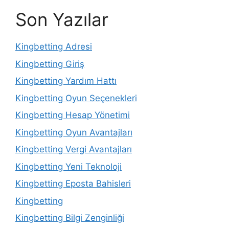
Son Yazılar
Kingbetting Adresi
Kingbetting Giriş
Kingbetting Yardım Hattı
Kingbetting Oyun Seçenekleri
Kingbetting Hesap Yönetimi
Kingbetting Oyun Avantajları
Kingbetting Vergi Avantajları
Kingbetting Yeni Teknoloji
Kingbetting Eposta Bahisleri
Kingbetting
Kingbetting Bilgi Zenginliği