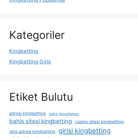
Kategoriler
Kingbetting
Kingbetting Giriş
Etiket Bulutu
adresi kingbetting
bahis güncellemesi
bahis sitesi kingbetting
casino sitesi kingbetting
girisi kingbetting
giris adresi kingbetting