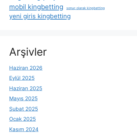
mobil kingbetting
sonuç olarak kingbetting
yeni giris kingbetting
Arşivler
Haziran 2026
Eylül 2025
Haziran 2025
Mayıs 2025
Şubat 2025
Ocak 2025
Kasım 2024