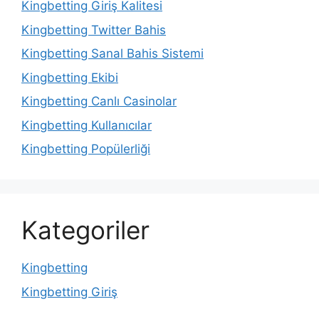
Kingbetting Giriş Kalitesi
Kingbetting Twitter Bahis
Kingbetting Sanal Bahis Sistemi
Kingbetting Ekibi
Kingbetting Canlı Casinolar
Kingbetting Kullanıcılar
Kingbetting Popülerliği
Kategoriler
Kingbetting
Kingbetting Giriş