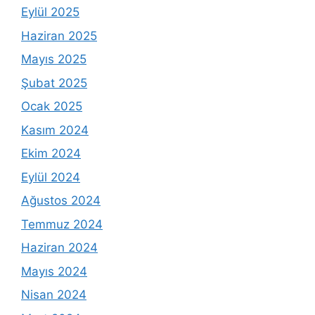
Eylül 2025
Haziran 2025
Mayıs 2025
Şubat 2025
Ocak 2025
Kasım 2024
Ekim 2024
Eylül 2024
Ağustos 2024
Temmuz 2024
Haziran 2024
Mayıs 2024
Nisan 2024