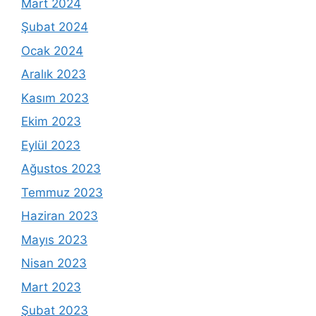
Mart 2024
Şubat 2024
Ocak 2024
Aralık 2023
Kasım 2023
Ekim 2023
Eylül 2023
Ağustos 2023
Temmuz 2023
Haziran 2023
Mayıs 2023
Nisan 2023
Mart 2023
Şubat 2023