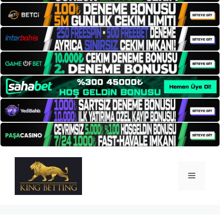
İçeriğe
atla
Menü