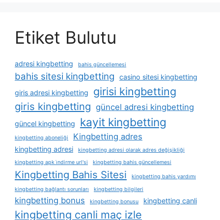
Etiket Bulutu
adresi kingbetting
bahis güncellemesi
bahis sitesi kingbetting
casino sitesi kingbetting
girisi kingbetting
giris adresi kingbetting
giris kingbetting
güncel adresi kingbetting
kayit kingbetting
güncel kingbetting
Kingbetting adres
kingbetting aboneliği
kingbetting adresi
kingbetting adresi olarak adres değişikliği
kingbetting apk i̇ndirme url'si
kingbetting bahis güncellemesi
Kingbetting Bahis Sitesi
kingbetting bahis yardımı
kingbetting bağlantı sorunları
kingbetting bilgileri
kingbetting bonus
kingbetting canli
kingbetting bonusu
kingbetting canli maç izle