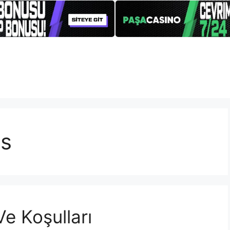
us
e Koşulları