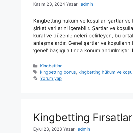
Kasım 23, 2024
Yazarı:
admin
Kingbetting hüküm ve koşulları şartlar ve k
şirket verilerini içerebilir. Şartlar ve koşull
kural ve düzenlemeleri belirleyen, bu orta
anlaşmalardır. Genel şartlar ve koşulların 
‘genel’ başlığı altında konumlandırılmıştır.
Kategoriler
Kingbetting
Etiketler
kingbetting bonus
,
kingbetting hüküm ve koşull
Yorum yap
Kingbetting Fırsatlar
Eylül 23, 2023
Yazarı:
admin