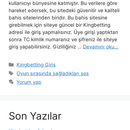
kullanıcıyı bünyesine katmıştır. Bu verilere göre
hareket edersek, bu sitedeki güvenilir ve kaliteli
bahis sitelerinden biridir. Bu bahis sitesine
girebilmek için siteye güncel bir Kingbetting
adresi ile giriş yapmalısınız. Üye girişi yaptıktan
sonra TC kimlik numaranız ve şifreniz ile siteye
giriş yapabilirsiniz. Gizliliğiniz …
Devamını oku…
Kategoriler
Kingbetting Giriş
Etiketler
Oyun sırasında sağladıkları ses
Yorum yap
Son Yazılar