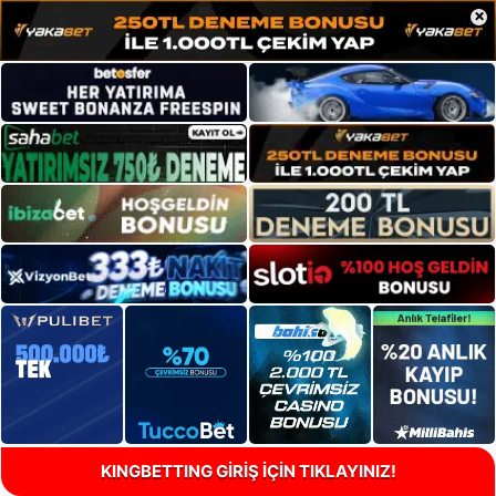
×
KINGBETTING GİRİŞ İÇİN TIKLAYINIZ!