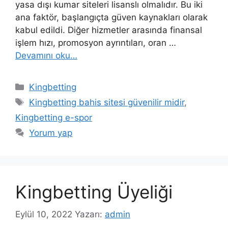
yasa dışı kumar siteleri lisanslı olmalıdır. Bu iki
ana faktör, başlangıçta güven kaynakları olarak
kabul edildi. Diğer hizmetler arasında finansal
işlem hızı, promosyon ayrıntıları, oran …
Devamını oku…
Kategoriler
Kingbetting
Etiketler
Kingbetting bahis sitesi güvenilir midir
,
Kingbetting e-spor
Yorum yap
Kingbetting Üyeliği
Eylül 10, 2022
Yazarı:
admin