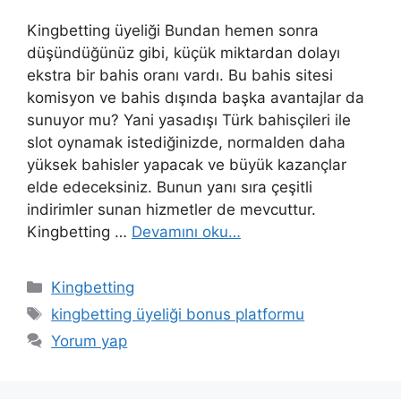
Kingbetting üyeliği Bundan hemen sonra
düşündüğünüz gibi, küçük miktardan dolayı
ekstra bir bahis oranı vardı. Bu bahis sitesi
komisyon ve bahis dışında başka avantajlar da
sunuyor mu? Yani yasadışı Türk bahisçileri ile
slot oynamak istediğinizde, normalden daha
yüksek bahisler yapacak ve büyük kazançlar
elde edeceksiniz. Bunun yanı sıra çeşitli
indirimler sunan hizmetler de mevcuttur.
Kingbetting …
Devamını oku…
Kategoriler
Kingbetting
Etiketler
kingbetting üyeliği bonus platformu
Yorum yap