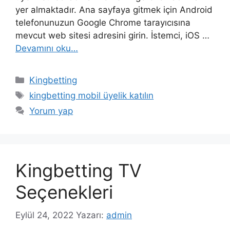
yer almaktadır. Ana sayfaya gitmek için Android
telefonunuzun Google Chrome tarayıcısına
mevcut web sitesi adresini girin. İstemci, iOS …
Devamını oku…
Kategoriler
Kingbetting
Etiketler
kingbetting mobil üyelik katılın
Yorum yap
Kingbetting TV
Seçenekleri
Eylül 24, 2022
Yazarı:
admin