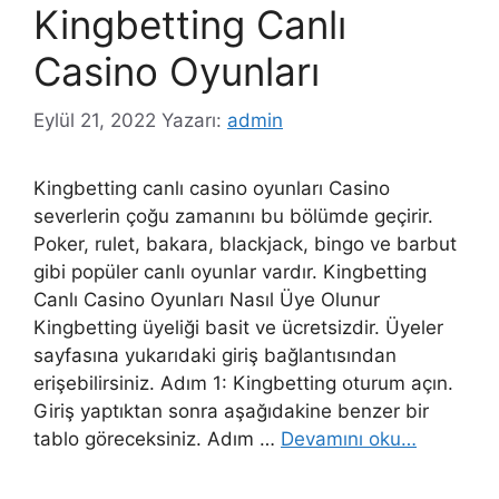
Kingbetting Canlı
Casino Oyunları
Eylül 21, 2022
Yazarı:
admin
Kingbetting canlı casino oyunları Casino
severlerin çoğu zamanını bu bölümde geçirir.
Poker, rulet, bakara, blackjack, bingo ve barbut
gibi popüler canlı oyunlar vardır. Kingbetting
Canlı Casino Oyunları Nasıl Üye Olunur
Kingbetting üyeliği basit ve ücretsizdir. Üyeler
sayfasına yukarıdaki giriş bağlantısından
erişebilirsiniz. Adım 1: Kingbetting oturum açın.
Giriş yaptıktan sonra aşağıdakine benzer bir
tablo göreceksiniz. Adım …
Devamını oku…