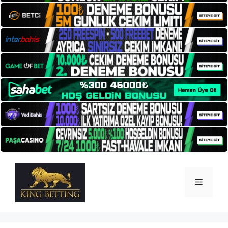
İçeriğe
atla
Menü