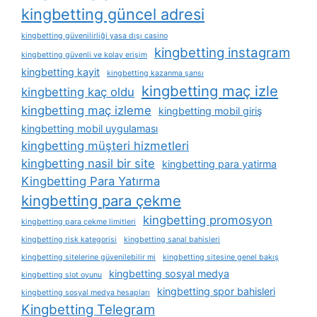
kingbetting güncel adresi
kingbetting güvenilirliği yasa dışı casino
kingbetting instagram
kingbetting güvenli ve kolay erişim
kingbetting kayit
kingbetting kazanma şansı
kingbetting maç izle
kingbetting kaç oldu
kingbetting maç izleme
kingbetting mobil giriş
kingbetting mobil uygulaması
kingbetting müşteri hizmetleri
kingbetting nasil bir site
kingbetting para yatirma
Kingbetting Para Yatırma
kingbetting para çekme
kingbetting promosyon
kingbetting para çekme limitleri
kingbetting risk kategorisi
kingbetting sanal bahisleri
kingbetting sitelerine güvenilebilir mi
kingbetting sitesine genel bakış
kingbetting sosyal medya
kingbetting slot oyunu
kingbetting spor bahisleri
kingbetting sosyal medya hesapları
Kingbetting Telegram