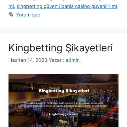
mi
,
kingbetting güvenli bahis casino güvenilir mi
Yorum yap
Kingbetting Şikayetleri
Haziran 14, 2023
Yazarı:
admin