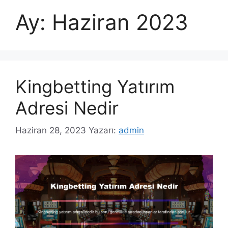
Ay:
Haziran 2023
Kingbetting Yatırım
Adresi Nedir
Haziran 28, 2023
Yazarı:
admin