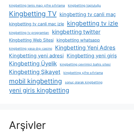
kingbetting tenis maçı şifre sıfırlama
kingbetting topluluğu
Kingbetting TV
kingbetting tv canli maç
kingbetting tv izle
kingbetting tv canli maç izle
kingbetting twitter
kingbetting tv programları
Kingbetting Web Sitesi
kingbetting whatsapp
Kingbetting Yeni Adres
kingbetting yasa dışı casino
Kingbetting yeni adresi
Kingbetting yeni giriş
Kingbetting Üyelik
kingbetting çevrimiçi bahis sitesi
Kingbetting Şikayet
kingbetting şifre sıfırlama
mobil kingbetting
sonuç olarak kingbetting
yeni giris kingbetting
Arşivler