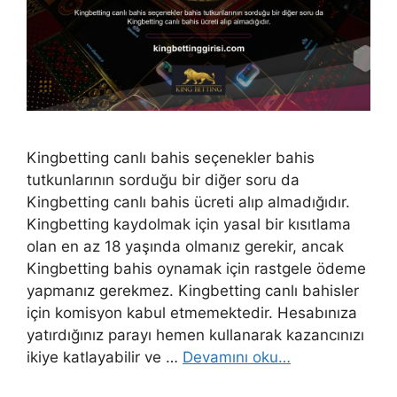
Kingbetting canlı bahis seçenekler bahis
tutkunlarının sorduğu bir diğer soru da
Kingbetting canlı bahis ücreti alıp almadığıdır.
Kingbetting kaydolmak için yasal bir kısıtlama
olan en az 18 yaşında olmanız gerekir, ancak
Kingbetting bahis oynamak için rastgele ödeme
yapmanız gerekmez. Kingbetting canlı bahisler
için komisyon kabul etmemektedir. Hesabınıza
yatırdığınız parayı hemen kullanarak kazancınızı
ikiye katlayabilir ve …
Devamını oku…