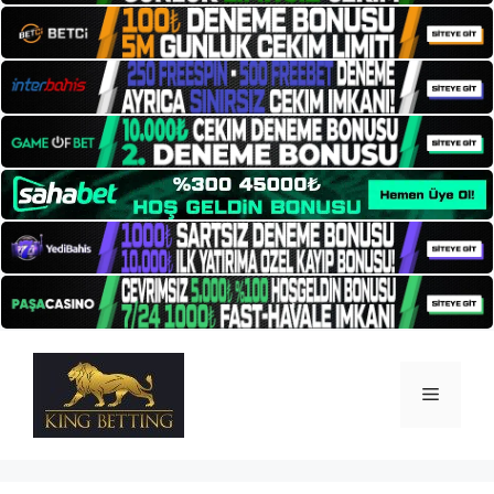
İçeriğe
atla
Menü