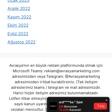
Ocak 2023
Aralık 2022
Kasım 2022
Ekim 2022
Eylül 2022
Ağustos 2022
Avrasya'nın en büyük reklam platformunda olmak için
Microsoft Teams:
reklam@avrasyamarketing.com
adresimizden veya Telegram: @Avrasyamarketing
adresimizden irtibat kurabilirsiniz. (Tek iletişim
adreslerimiz teams / telegram ve mail adresimizdir.
Harici hiçbir iletişim adresimiz bulunmamaktadır.
Lütfen itibar etmeyiniz.) Türkiye yasalarına göre 7258
sayılı kanun uyarınca yasa dışı bahis oynamanın
cezaları mevcuttur. Şu an bulunduğunuz site hiç bir