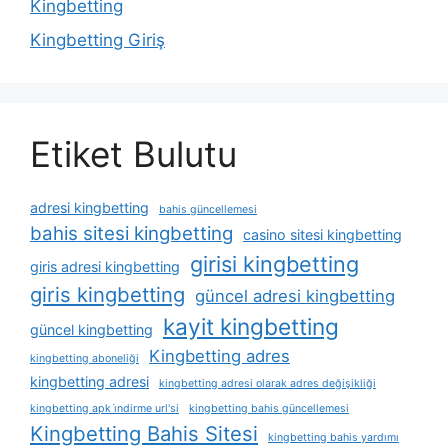
Kingbetting
Kingbetting Giriş
Etiket Bulutu
adresi kingbetting
bahis güncellemesi
bahis sitesi kingbetting
casino sitesi kingbetting
girisi kingbetting
giris adresi kingbetting
giris kingbetting
güncel adresi kingbetting
kayit kingbetting
güncel kingbetting
Kingbetting adres
kingbetting aboneliği
kingbetting adresi
kingbetting adresi olarak adres değişikliği
kingbetting apk i̇ndirme url'si
kingbetting bahis güncellemesi
Kingbetting Bahis Sitesi
kingbetting bahis yardımı