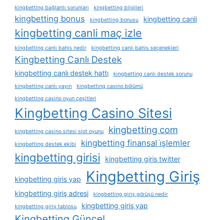
kingbetting bağlantı sorunları
kingbetting bilgileri
kingbetting bonus
kingbetting canli
kingbetting bonusu
kingbetting canli maç izle
kingbetting canlı bahis nedir
kingbetting canlı bahis seçenekleri
Kingbetting Canlı Destek
kingbetting canlı destek hattı
kingbetting canlı destek sorunu
kingbetting canlı yayın
kingbetting casino bölümü
kingbetting casino oyun çeşitleri
Kingbetting Casino Sitesi
kingbetting com
kingbetting casino sitesi slot oyunu
kingbetting finansal i̇şlemler
kingbetting destek ekibi
kingbetting girisi
kingbetting giris twitter
Kingbetting Giriş
kingbetting giris yap
kingbetting giriş adresi
kingbetting giriş görüşü nedir
kingbetting giriş yap
kingbetting giriş tablosu
Kingbetting Güncel