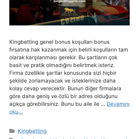
Kingbetting genel bonus koşulları bonus
fırsatına hak kazanmak için belirli koşulların tam
olarak karşılanması gerekir. Bu şartların çok
basit ve pratik olmadığını belirtmek isteriz.
Firma özellikle şartlar konusunda sizi hiçbir
şekilde zorlamayacak ve isteklerinize daha
kolay cevap verecektir. Bunun diğer firmalara
göre daha geniş ve özlü bir adres olduğunu
açıkça görebilirsiniz. Bunu bu aile ile …
Devamını
oku…
Kategoriler
Kingbetting