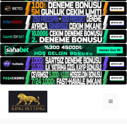
İçeriğe
atla
Menü