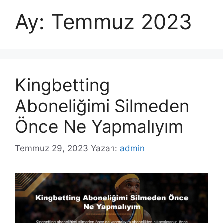
Ay:
Temmuz 2023
Kingbetting
Aboneliğimi Silmeden
Önce Ne Yapmalıyım
Temmuz 29, 2023
Yazarı:
admin