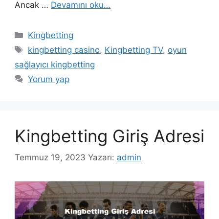
Ancak …
Devamını oku…
Kategoriler
Kingbetting
Etiketler
kingbetting casino
,
Kingbetting TV
,
oyun
sağlayıcı kingbetting
Yorum yap
Kingbetting Giriş Adresi
Temmuz 19, 2023
Yazarı:
admin