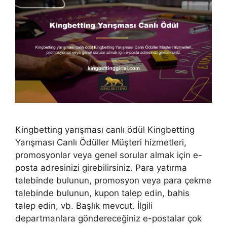
Kingbetting yarışması canlı ödül Kingbetting
Yarışması Canlı Ödüller Müşteri hizmetleri,
promosyonlar veya genel sorular almak için e-
posta adresinizi girebilirsiniz. Para yatırma
talebinde bulunun, promosyon veya para çekme
talebinde bulunun, kupon talep edin, bahis
talep edin, vb. Başlık mevcut. İlgili
departmanlara göndereceğiniz e-postalar çok