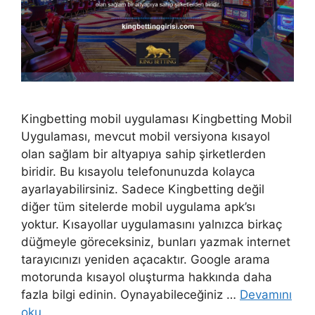
Kingbetting mobil uygulaması Kingbetting Mobil
Uygulaması, mevcut mobil versiyona kısayol
olan sağlam bir altyapıya sahip şirketlerden
biridir. Bu kısayolu telefonunuzda kolayca
ayarlayabilirsiniz. Sadece Kingbetting değil
diğer tüm sitelerde mobil uygulama apk’sı
yoktur. Kısayollar uygulamasını yalnızca birkaç
düğmeyle göreceksiniz, bunları yazmak internet
tarayıcınızı yeniden açacaktır. Google arama
motorunda kısayol oluşturma hakkında daha
fazla bilgi edinin. Oynayabileceğiniz …
Devamını
oku…