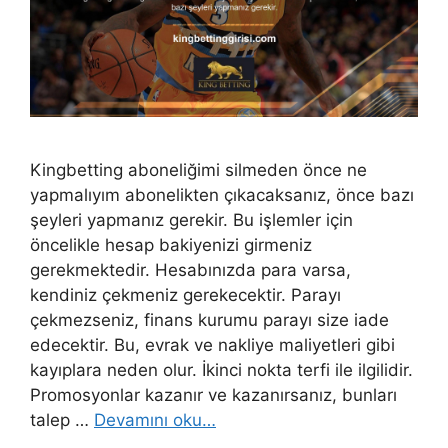
Kingbetting aboneliğimi silmeden önce ne
yapmalıyım abonelikten çıkacaksanız, önce bazı
şeyleri yapmanız gerekir. Bu işlemler için
öncelikle hesap bakiyenizi girmeniz
gerekmektedir. Hesabınızda para varsa,
kendiniz çekmeniz gerekecektir. Parayı
çekmezseniz, finans kurumu parayı size iade
edecektir. Bu, evrak ve nakliye maliyetleri gibi
kayıplara neden olur. İkinci nokta terfi ile ilgilidir.
Promosyonlar kazanır ve kazanırsanız, bunları
talep …
Devamını oku…