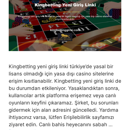
Kingbetting yeni giriş linki türkiye’de yasal bir
lisans olmadığı için yasa dışı casino sitelerine
erişim kısıtlanabilir. Kingbetting yeni giriş linki de
bu durumdan etkileniyor. Yasaklandıktan sonra,
kullanıcılar artık platforma erişemez veya canlı
oyunların keyfini çıkaramaz. Şirket, bu sorunları
gidermek için alan adresini güncelledi. Yardıma
ihtiyacınız varsa, lütfen Erişilebilirlik sayfamızı
ziyaret edin. Canlı bahis heyecanını sabah …