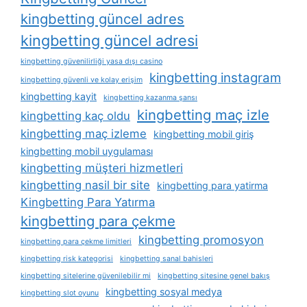
kingbetting güncel adres
kingbetting güncel adresi
kingbetting güvenilirliği yasa dışı casino
kingbetting instagram
kingbetting güvenli ve kolay erişim
kingbetting kayit
kingbetting kazanma şansı
kingbetting maç izle
kingbetting kaç oldu
kingbetting maç izleme
kingbetting mobil giriş
kingbetting mobil uygulaması
kingbetting müşteri hizmetleri
kingbetting nasil bir site
kingbetting para yatirma
Kingbetting Para Yatırma
kingbetting para çekme
kingbetting promosyon
kingbetting para çekme limitleri
kingbetting risk kategorisi
kingbetting sanal bahisleri
kingbetting sitelerine güvenilebilir mi
kingbetting sitesine genel bakış
kingbetting sosyal medya
kingbetting slot oyunu