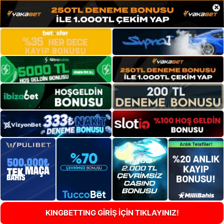
×
KINGBETTING GİRİŞ İÇİN TIKLAYINIZ!