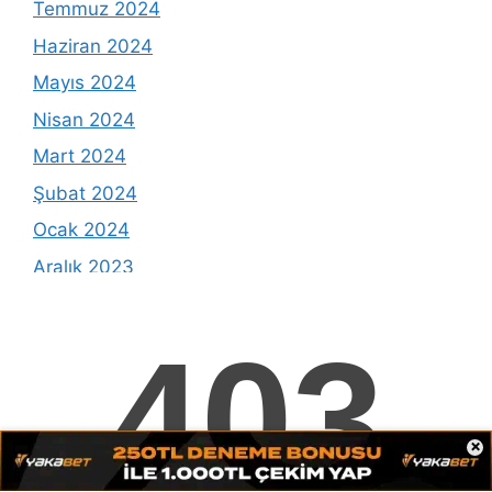
Temmuz 2024
Haziran 2024
Mayıs 2024
Nisan 2024
Mart 2024
Şubat 2024
Ocak 2024
Aralık 2023
Kasım 2023
Ekim 2023
Eylül 2023
Ağustos 2023
×
Temmuz 2023
Haziran 2023