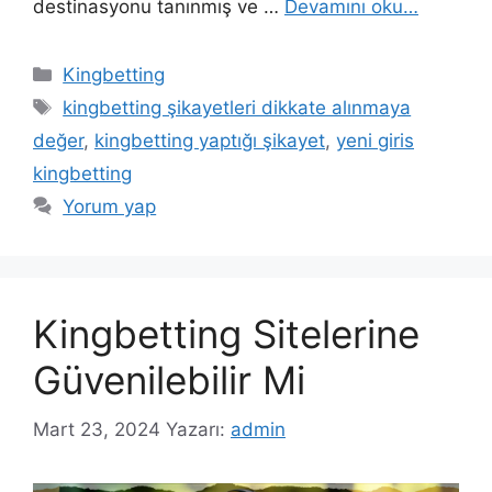
destinasyonu tanınmış ve …
Devamını oku…
Kategoriler
Kingbetting
Etiketler
kingbetting şikayetleri dikkate alınmaya
değer
,
kingbetting yaptığı şikayet
,
yeni giris
kingbetting
Yorum yap
Kingbetting Sitelerine
Güvenilebilir Mi
Mart 23, 2024
Yazarı:
admin