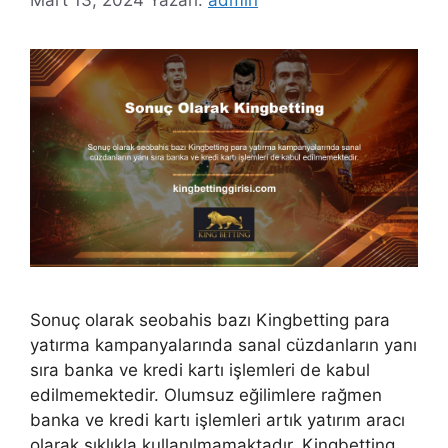
Sonuç olarak seobahis bazı Kingbetting para
yatırma kampanyalarında sanal cüzdanların yanı
sıra banka ve kredi kartı işlemleri de kabul
edilmemektedir. Olumsuz eğilimlere rağmen
banka ve kredi kartı işlemleri artık yatırım aracı
olarak sıklıkla kullanılmamaktadır. Kingbetting,