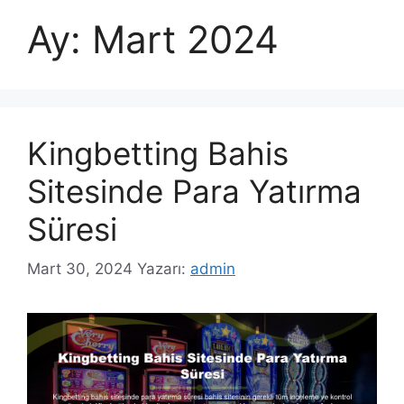
Ay:
Mart 2024
Kingbetting Bahis
Sitesinde Para Yatırma
Süresi
Mart 30, 2024
Yazarı:
admin