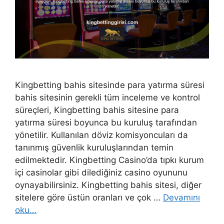
Kingbetting bahis sitesinde para yatırma süresi
bahis sitesinin gerekli tüm inceleme ve kontrol
süreçleri, Kingbetting bahis sitesine para
yatırma süresi boyunca bu kuruluş tarafından
yönetilir. Kullanılan döviz komisyoncuları da
tanınmış güvenlik kuruluşlarından temin
edilmektedir. Kingbetting Casino’da tıpkı kurum
içi casinolar gibi dilediğiniz casino oyununu
oynayabilirsiniz. Kingbetting bahis sitesi, diğer
sitelere göre üstün oranları ve çok …
Devamını
oku…