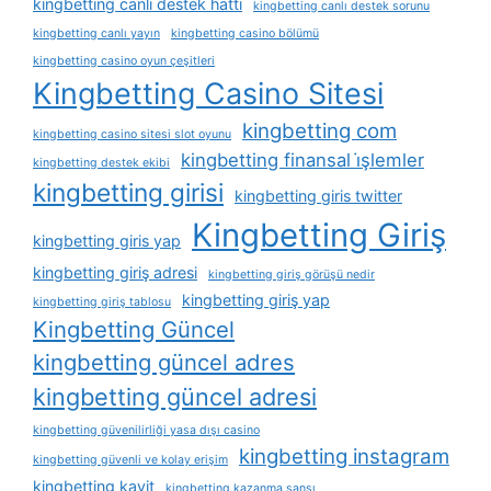
kingbetting canlı destek hattı
kingbetting canlı destek sorunu
kingbetting canlı yayın
kingbetting casino bölümü
kingbetting casino oyun çeşitleri
Kingbetting Casino Sitesi
kingbetting com
kingbetting casino sitesi slot oyunu
kingbetting finansal i̇şlemler
kingbetting destek ekibi
kingbetting girisi
kingbetting giris twitter
Kingbetting Giriş
kingbetting giris yap
kingbetting giriş adresi
kingbetting giriş görüşü nedir
kingbetting giriş yap
kingbetting giriş tablosu
Kingbetting Güncel
kingbetting güncel adres
kingbetting güncel adresi
kingbetting güvenilirliği yasa dışı casino
kingbetting instagram
kingbetting güvenli ve kolay erişim
kingbetting kayit
kingbetting kazanma şansı