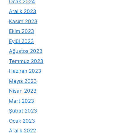
Ocak 2024
Aralık 2023
Kasım 2023
Ekim 2023
Eylül 2023
Ağustos 2023
Temmuz 2023
Haziran 2023
Mayıs 2023
Nisan 2023
Mart 2023
Şubat 2023
Ocak 2023
Aralık 2022