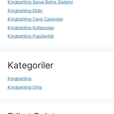
Kingbetting Sanal Bahis Sistemi
Kingbetting Ekibi
Kingbetting Canlı Casinolar
Kingbetting Kullanıcılar
Kingbetting Popülerliği
Kategoriler
Kingbetting
Kingbetting Giriş