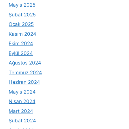
Mayıs 2025
Şubat 2025
Ocak 2025
Kasım 2024
Ekim 2024
Eylül 2024
Ağustos 2024
Temmuz 2024
Haziran 2024
Mayıs 2024
Nisan 2024
Mart 2024
Şubat 2024