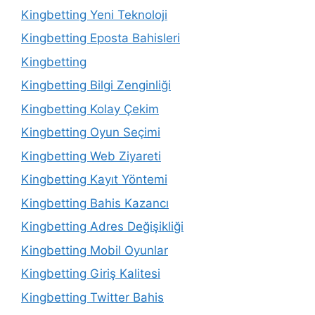
Kingbetting Yeni Teknoloji
Kingbetting Eposta Bahisleri
Kingbetting
Kingbetting Bilgi Zenginliği
Kingbetting Kolay Çekim
Kingbetting Oyun Seçimi
Kingbetting Web Ziyareti
Kingbetting Kayıt Yöntemi
Kingbetting Bahis Kazancı
Kingbetting Adres Değişikliği
Kingbetting Mobil Oyunlar
Kingbetting Giriş Kalitesi
Kingbetting Twitter Bahis