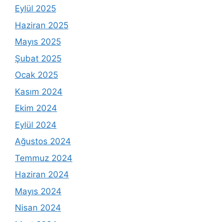
Eylül 2025
Haziran 2025
Mayıs 2025
Şubat 2025
Ocak 2025
Kasım 2024
Ekim 2024
Eylül 2024
Ağustos 2024
Temmuz 2024
Haziran 2024
Mayıs 2024
Nisan 2024