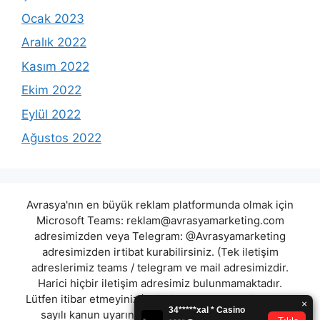
Ocak 2023
Aralık 2022
Kasım 2022
Ekim 2022
Eylül 2022
Ağustos 2022
Avrasya'nın en büyük reklam platformunda olmak için
Microsoft Teams:
reklam@avrasyamarketing.com
adresimizden veya Telegram: @Avrasyamarketing
adresimizden irtibat kurabilirsiniz. (Tek iletişim
adreslerimiz teams / telegram ve mail adresimizdir.
Harici hiçbir iletişim adresimiz bulunmamaktadır.
Lütfen itibar etmeyiniz.) Türkiye yasalarına göre 7258
sayılı kanun uyarınca yasa dışı bahis oynamanın