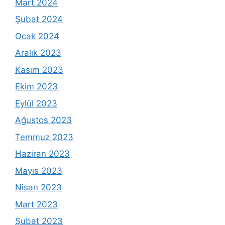
Mart 2024
Şubat 2024
Ocak 2024
Aralık 2023
Kasım 2023
Ekim 2023
Eylül 2023
Ağustos 2023
Temmuz 2023
Haziran 2023
Mayıs 2023
Nisan 2023
Mart 2023
Şubat 2023