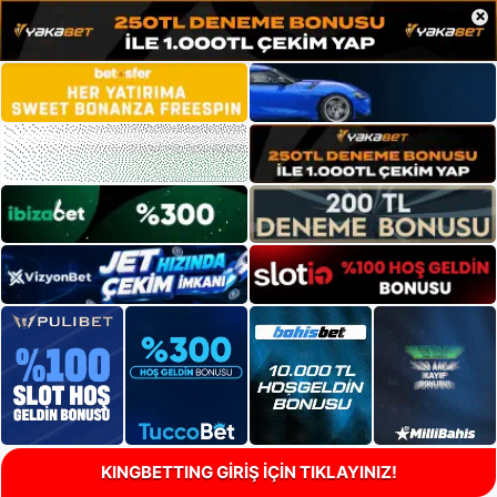
×
KINGBETTING GİRİŞ İÇİN TIKLAYINIZ!