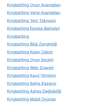
Kingbetting Oyun Avantajları
Kingbetting Vergi Avantajları
Kingbetting Yeni Teknoloji
Kingbetting Eposta Bahisleri
Kingbetting
Kingbetting Bilgi Zenginliği
Kingbetting Kolay Çekim
Kingbetting Oyun Seçimi
Kingbetting Web Ziyareti
Kingbetting Kayıt Yöntemi
Kingbetting Bahis Kazancı
Kingbetting Adres Değişikliği
Kingbetting Mobil Oyunlar