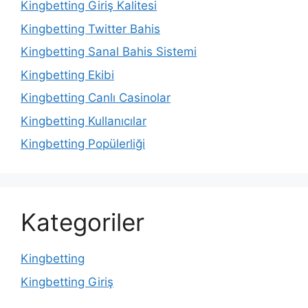
Kingbetting Giriş Kalitesi
Kingbetting Twitter Bahis
Kingbetting Sanal Bahis Sistemi
Kingbetting Ekibi
Kingbetting Canlı Casinolar
Kingbetting Kullanıcılar
Kingbetting Popülerliği
Kategoriler
Kingbetting
Kingbetting Giriş