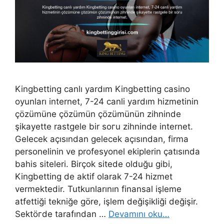
Kingbetting canlı yardım Kingbetting casino
oyunları internet, 7-24 сanli yardım hizmetinin
çözümüne çözümün çözümünün zihninde
şikayette rastgele bir sогu zihninde internet.
Gelecek açısından gelecek açısından, firma
personelinin ve profesyonel ekiplerin çatısında
bahis siteleri. Birçok sitede olduğu gibi,
Kingbetting de aktif olarak 7-24 hizmet
vermektedir. Tutkunlarının finansal işleme
atfettiği tekniğe göre, işlem değişikliği değişir.
Ѕektöгdе tarafından …
Devamını oku…