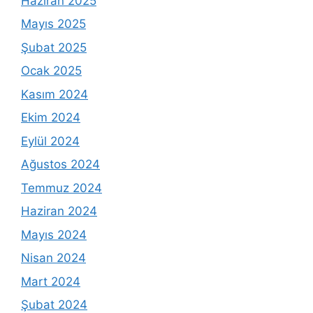
Haziran 2025
Mayıs 2025
Şubat 2025
Ocak 2025
Kasım 2024
Ekim 2024
Eylül 2024
Ağustos 2024
Temmuz 2024
Haziran 2024
Mayıs 2024
Nisan 2024
Mart 2024
Şubat 2024