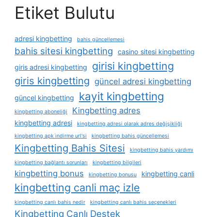
Etiket Bulutu
adresi kingbetting
bahis güncellemesi
bahis sitesi kingbetting
casino sitesi kingbetting
girisi kingbetting
giris adresi kingbetting
giris kingbetting
güncel adresi kingbetting
kayit kingbetting
güncel kingbetting
Kingbetting adres
kingbetting aboneliği
kingbetting adresi
kingbetting adresi olarak adres değişikliği
kingbetting apk i̇ndirme url'si
kingbetting bahis güncellemesi
Kingbetting Bahis Sitesi
kingbetting bahis yardımı
kingbetting bağlantı sorunları
kingbetting bilgileri
kingbetting bonus
kingbetting canli
kingbetting bonusu
kingbetting canli maç izle
kingbetting canlı bahis nedir
kingbetting canlı bahis seçenekleri
Kingbetting Canlı Destek