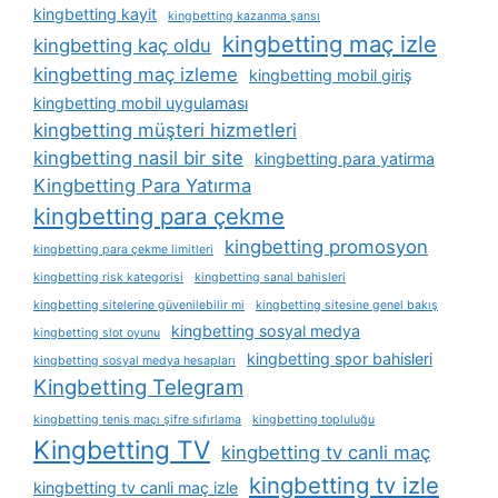
kingbetting kayit
kingbetting kazanma şansı
kingbetting maç izle
kingbetting kaç oldu
kingbetting maç izleme
kingbetting mobil giriş
kingbetting mobil uygulaması
kingbetting müşteri hizmetleri
kingbetting nasil bir site
kingbetting para yatirma
Kingbetting Para Yatırma
kingbetting para çekme
kingbetting promosyon
kingbetting para çekme limitleri
kingbetting risk kategorisi
kingbetting sanal bahisleri
kingbetting sitelerine güvenilebilir mi
kingbetting sitesine genel bakış
kingbetting sosyal medya
kingbetting slot oyunu
kingbetting spor bahisleri
kingbetting sosyal medya hesapları
Kingbetting Telegram
kingbetting tenis maçı şifre sıfırlama
kingbetting topluluğu
Kingbetting TV
kingbetting tv canli maç
kingbetting tv izle
kingbetting tv canli maç izle