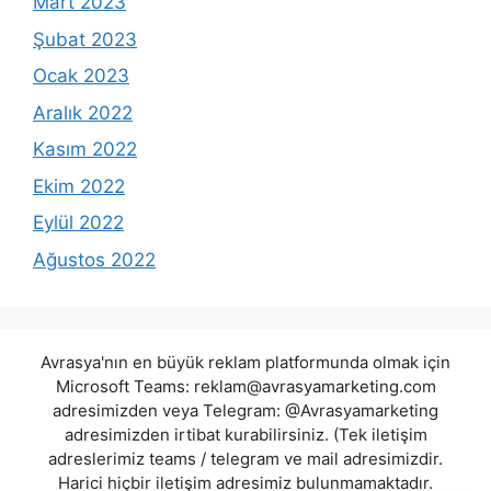
Mart 2023
Şubat 2023
Ocak 2023
Aralık 2022
Kasım 2022
Ekim 2022
Eylül 2022
Ağustos 2022
Avrasya'nın en büyük reklam platformunda olmak için
Microsoft Teams:
reklam@avrasyamarketing.com
adresimizden veya Telegram: @Avrasyamarketing
adresimizden irtibat kurabilirsiniz. (Tek iletişim
adreslerimiz teams / telegram ve mail adresimizdir.
Harici hiçbir iletişim adresimiz bulunmamaktadır.