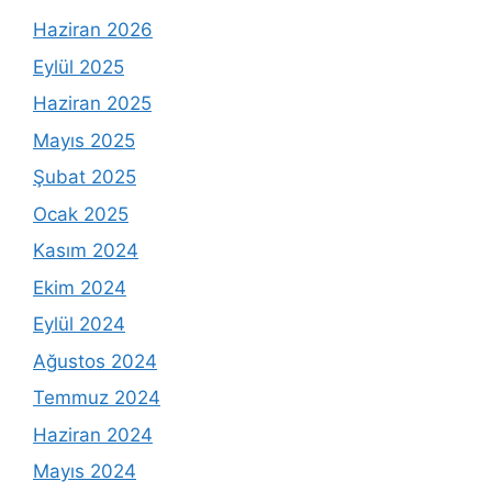
Haziran 2026
Eylül 2025
Haziran 2025
Mayıs 2025
Şubat 2025
Ocak 2025
Kasım 2024
Ekim 2024
Eylül 2024
Ağustos 2024
Temmuz 2024
Haziran 2024
Mayıs 2024