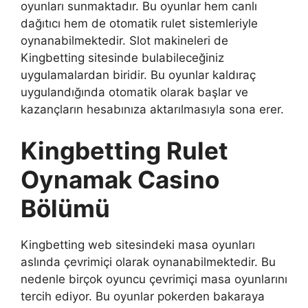
oyunları sunmaktadır. Bu oyunlar hem canlı
dağıtıcı hem de otomatik rulet sistemleriyle
oynanabilmektedir. Slot makineleri de
Kingbetting sitesinde bulabileceğiniz
uygulamalardan biridir. Bu oyunlar kaldıraç
uygulandığında otomatik olarak başlar ve
kazançların hesabınıza aktarılmasıyla sona erer.
Kingbetting Rulet
Oynamak Casino
Bölümü
Kingbetting web sitesindeki masa oyunları
aslında çevrimiçi olarak oynanabilmektedir. Bu
nedenle birçok oyuncu çevrimiçi masa oyunlarını
tercih ediyor. Bu oyunlar pokerden bakaraya