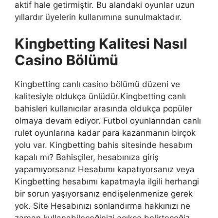
aktif hale getirmiştir. Bu alandaki oyunlar uzun
yıllardır üyelerin kullanımına sunulmaktadır.
Kingbetting Kalitesi Nasıl
Casino Bölümü
Kingbetting canlı casino bölümü düzeni ve
kalitesiyle oldukça ünlüdür.Kingbetting canlı
bahisleri kullanıcılar arasında oldukça popüler
olmaya devam ediyor. Futbol oyunlarından canlı
rulet oyunlarına kadar para kazanmanın birçok
yolu var. Kingbetting bahis sitesinde hesabım
kapalı mı? Bahisçiler, hesabınıza giriş
yapamıyorsanız Hesabımı kapatıyorsanız veya
Kingbetting hesabımı kapatmayla ilgili herhangi
bir sorun yaşıyorsanız endişelenmenize gerek
yok. Site Hesabınızı sonlandırma hakkınızı ne