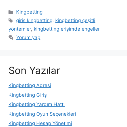
Kategoriler
Kingbetting
Etiketler
giris kingbetting
,
kingbetting çeşitli
yöntemler
,
kingbetting erişimde engeller
Yorum yap
Son Yazılar
Kingbetting Adresi
Kingbetting Giriş
Kingbetting Yardım Hattı
Kingbetting Oyun Seçenekleri
Kingbetting Hesap Yönetimi