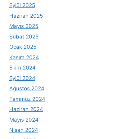
Eylül 2025
Haziran 2025
Mayıs 2025
Şubat 2025
Ocak 2025
Kasım 2024
Ekim 2024
Eylül 2024
Ağustos 2024
Temmuz 2024
Haziran 2024
Mayıs 2024
Nisan 2024