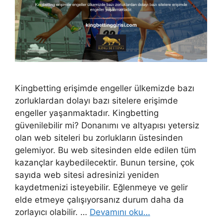
Kingbetting erişimde engeller ülkemizde bazı
zorluklardan dolayı bazı sitelere erişimde
engeller yaşanmaktadır. Kingbetting
güvenilebilir mi? Donanımı ve altyapısı yetersiz
olan web siteleri bu zorlukların üstesinden
gelemiyor. Bu web sitesinden elde edilen tüm
kazançlar kaybedilecektir. Bunun tersine, çok
sayıda web sitesi adresinizi yeniden
kaydetmenizi isteyebilir. Eğlenmeye ve gelir
elde etmeye çalışıyorsanız durum daha da
zorlayıcı olabilir. …
Devamını oku…