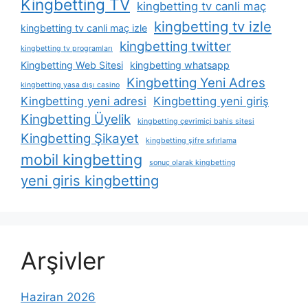
Kingbetting TV
kingbetting tv canli maç
kingbetting tv izle
kingbetting tv canli maç izle
kingbetting twitter
kingbetting tv programları
Kingbetting Web Sitesi
kingbetting whatsapp
Kingbetting Yeni Adres
kingbetting yasa dışı casino
Kingbetting yeni adresi
Kingbetting yeni giriş
Kingbetting Üyelik
kingbetting çevrimiçi bahis sitesi
Kingbetting Şikayet
kingbetting şifre sıfırlama
mobil kingbetting
sonuç olarak kingbetting
yeni giris kingbetting
Arşivler
Haziran 2026