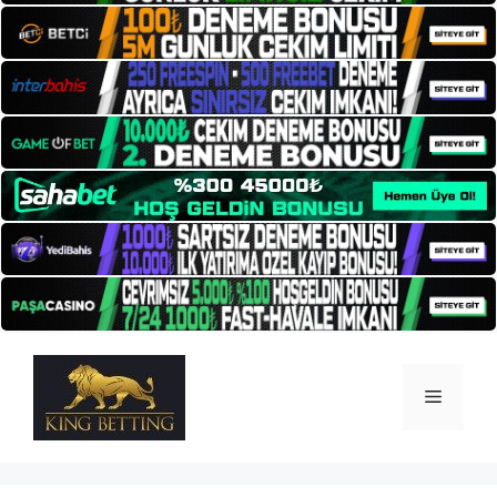
İçeriğe
atla
Menü