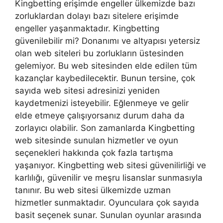
Kingbetting erişimde engeller ülkemizde bazı
zorluklardan dolayı bazı sitelere erişimde
engeller yaşanmaktadır. Kingbetting
güvenilebilir mi? Donanımı ve altyapısı yetersiz
olan web siteleri bu zorlukların üstesinden
gelemiyor. Bu web sitesinden elde edilen tüm
kazançlar kaybedilecektir. Bunun tersine, çok
sayıda web sitesi adresinizi yeniden
kaydetmenizi isteyebilir. Eğlenmeye ve gelir
elde etmeye çalışıyorsanız durum daha da
zorlayıcı olabilir. Son zamanlarda Kingbetting
web sitesinde sunulan hizmetler ve oyun
seçenekleri hakkında çok fazla tartışma
yaşanıyor. Kingbetting web sitesi güvenilirliği ve
karlılığı, güvenilir ve meşru lisanslar sunmasıyla
tanınır. Bu web sitesi ülkemizde uzman
hizmetler sunmaktadır. Oyunculara çok sayıda
basit seçenek sunar. Sunulan oyunlar arasında