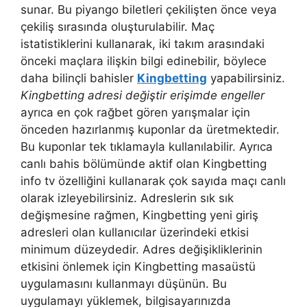
sunar. Bu piyango biletleri çekilişten önce veya
çekiliş sırasında oluşturulabilir. Maç
istatistiklerini kullanarak, iki takım arasındaki
önceki maçlara ilişkin bilgi edinebilir, böylece
daha bilinçli bahisler
Kingbetting
yapabilirsiniz.
Kingbetting adresi değiştir erişimde engeller
ayrıca en çok rağbet gören yarışmalar için
önceden hazırlanmış kuponlar da üretmektedir.
Bu kuponlar tek tıklamayla kullanılabilir. Ayrıca
canlı bahis bölümünde aktif olan Kingbetting
info tv özelliğini kullanarak çok sayıda maçı canlı
olarak izleyebilirsiniz. Adreslerin sık sık
değişmesine rağmen, Kingbetting yeni giriş
adresleri olan kullanıcılar üzerindeki etkisi
minimum düzeydedir. Adres değişikliklerinin
etkisini önlemek için Kingbetting masaüstü
uygulamasını kullanmayı düşünün. Bu
uygulamayı yüklemek, bilgisayarınızda