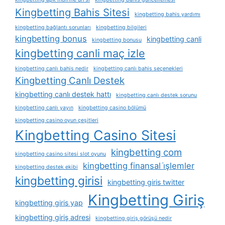
Kingbetting Bahis Sitesi
kingbetting bahis yardımı
kingbetting bağlantı sorunları
kingbetting bilgileri
kingbetting bonus
kingbetting canli
kingbetting bonusu
kingbetting canli maç izle
kingbetting canlı bahis nedir
kingbetting canlı bahis seçenekleri
Kingbetting Canlı Destek
kingbetting canlı destek hattı
kingbetting canlı destek sorunu
kingbetting canlı yayın
kingbetting casino bölümü
kingbetting casino oyun çeşitleri
Kingbetting Casino Sitesi
kingbetting com
kingbetting casino sitesi slot oyunu
kingbetting finansal i̇şlemler
kingbetting destek ekibi
kingbetting girisi
kingbetting giris twitter
Kingbetting Giriş
kingbetting giris yap
kingbetting giriş adresi
kingbetting giriş görüşü nedir