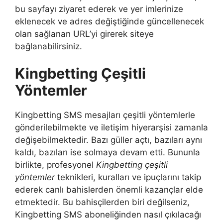
bu sayfayı ziyaret ederek ve yer imlerinize
eklenecek ve adres değiştiğinde güncellenecek
olan sağlanan URL’yi girerek siteye
bağlanabilirsiniz.
Kingbetting Çeşitli
Yöntemler
Kingbetting SMS mesajları çeşitli yöntemlerle
gönderilebilmekte ve iletişim hiyerarşisi zamanla
değişebilmektedir. Bazı güller açtı, bazıları aynı
kaldı, bazıları ise solmaya devam etti. Bununla
birlikte, profesyonel
Kingbetting çeşitli
yöntemler
teknikleri, kuralları ve ipuçlarını takip
ederek canlı bahislerden önemli kazançlar elde
etmektedir. Bu bahisçilerden biri değilseniz,
Kingbetting SMS aboneliğinden nasıl çıkılacağı