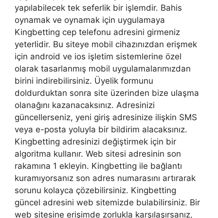
yapılabilecek tek seferlik bir işlemdir. Bahis
oynamak ve oynamak için uygulamaya
Kingbetting cep telefonu adresini girmeniz
yeterlidir. Bu siteye mobil cihazınızdan erişmek
için android ve ios işletim sistemlerine özel
olarak tasarlanmış mobil uygulamalarımızdan
birini indirebilirsiniz. Üyelik formunu
doldurduktan sonra site üzerinden bize ulaşma
olanağını kazanacaksınız. Adresinizi
güncellerseniz, yeni giriş adresinize ilişkin SMS
veya e-posta yoluyla bir bildirim alacaksınız.
Kingbetting adresinizi değiştirmek için bir
algoritma kullanır. Web sitesi adresinin son
rakamına 1 ekleyin. Kingbetting ile bağlantı
kuramıyorsanız son adres numarasını artırarak
sorunu kolayca çözebilirsiniz. Kingbetting
güncel adresini web sitemizde bulabilirsiniz. Bir
web sitesine erişimde zorlukla karşılaşırsanız,