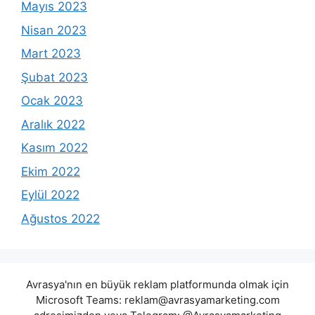
Mayıs 2023
Nisan 2023
Mart 2023
Şubat 2023
Ocak 2023
Aralık 2022
Kasım 2022
Ekim 2022
Eylül 2022
Ağustos 2022
Avrasya'nın en büyük reklam platformunda olmak için
Microsoft Teams:
reklam@avrasyamarketing.com