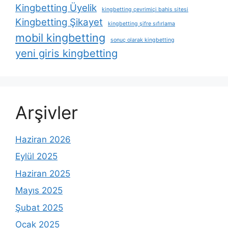
Kingbetting Üyelik
kingbetting çevrimiçi bahis sitesi
Kingbetting Şikayet
kingbetting şifre sıfırlama
mobil kingbetting
sonuç olarak kingbetting
yeni giris kingbetting
Arşivler
Haziran 2026
Eylül 2025
Haziran 2025
Mayıs 2025
Şubat 2025
Ocak 2025