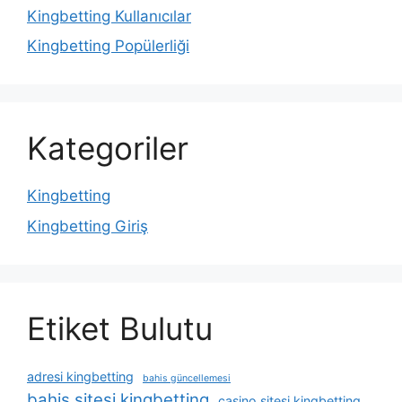
Kingbetting Kullanıcılar
Kingbetting Popülerliği
Kategoriler
Kingbetting
Kingbetting Giriş
Etiket Bulutu
adresi kingbetting
bahis güncellemesi
bahis sitesi kingbetting
casino sitesi kingbetting