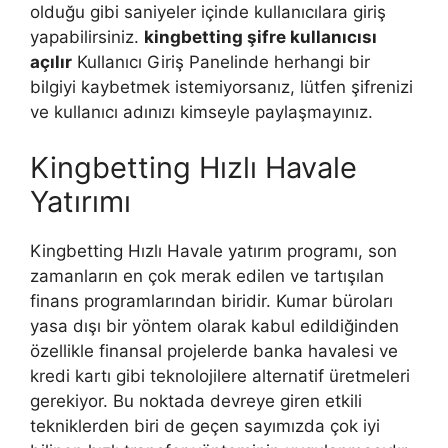
olduğu gibi saniyeler içinde kullanıcılara giriş
yapabilirsiniz.
kingbetting şifre kullanıcısı
açılır
Kullanıcı Giriş Panelinde herhangi bir
bilgiyi kaybetmek istemiyorsanız, lütfen şifrenizi
ve kullanıcı adınızı kimseyle paylaşmayınız.
Kingbetting Hızlı Havale
Yatırımı
Kingbetting Hızlı Havale yatırım programı, son
zamanların en çok merak edilen ve tartışılan
finans programlarından biridir. Kumar büroları
yasa dışı bir yöntem olarak kabul edildiğinden
özellikle finansal projelerde banka havalesi ve
kredi kartı gibi teknolojilere alternatif üretmeleri
gerekiyor. Bu noktada devreye giren etkili
tekniklerden biri de geçen sayımızda çok iyi