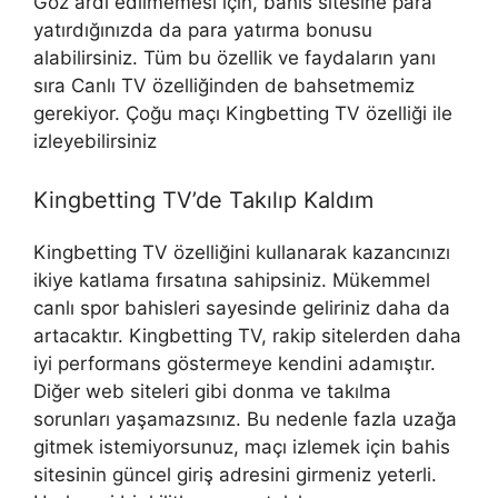
Göz ardı edilmemesi için, bahis sitesine para
yatırdığınızda da para yatırma bonusu
alabilirsiniz. Tüm bu özellik ve faydaların yanı
sıra Canlı TV özelliğinden de bahsetmemiz
gerekiyor. Çoğu maçı Kingbetting TV özelliği ile
izleyebilirsiniz
Kingbetting TV’de Takılıp Kaldım
Kingbetting TV özelliğini kullanarak kazancınızı
ikiye katlama fırsatına sahipsiniz. Mükemmel
canlı spor bahisleri sayesinde geliriniz daha da
artacaktır. Kingbetting TV, rakip sitelerden daha
iyi performans göstermeye kendini adamıştır.
Diğer web siteleri gibi donma ve takılma
sorunları yaşamazsınız. Bu nedenle fazla uzağa
gitmek istemiyorsunuz, maçı izlemek için bahis
sitesinin güncel giriş adresini girmeniz yeterli.