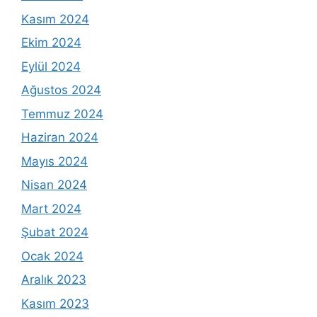
Kasım 2024
Ekim 2024
Eylül 2024
Ağustos 2024
Temmuz 2024
Haziran 2024
Mayıs 2024
Nisan 2024
Mart 2024
Şubat 2024
Ocak 2024
Aralık 2023
Kasım 2023