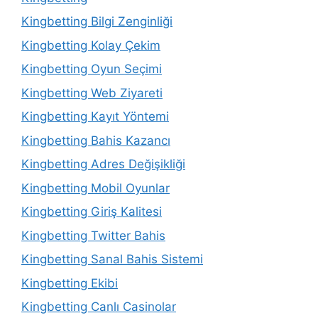
Kingbetting Bilgi Zenginliği
Kingbetting Kolay Çekim
Kingbetting Oyun Seçimi
Kingbetting Web Ziyareti
Kingbetting Kayıt Yöntemi
Kingbetting Bahis Kazancı
Kingbetting Adres Değişikliği
Kingbetting Mobil Oyunlar
Kingbetting Giriş Kalitesi
Kingbetting Twitter Bahis
Kingbetting Sanal Bahis Sistemi
Kingbetting Ekibi
Kingbetting Canlı Casinolar