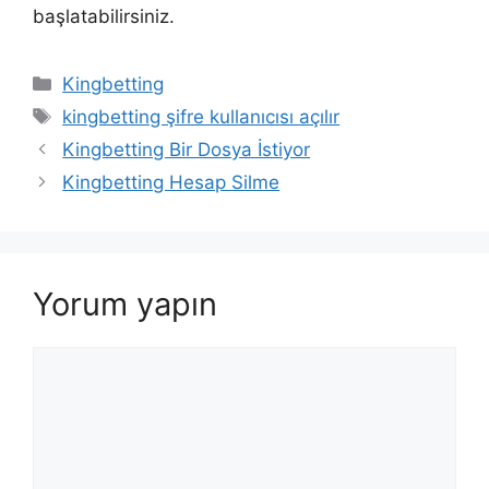
başlatabilirsiniz.
Kategoriler
Kingbetting
Etiketler
kingbetting şifre kullanıcısı açılır
Yazı
Kingbetting Bir Dosya İstiyor
dolaşımı
Kingbetting Hesap Silme
Yorum yapın
Yorum