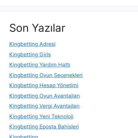
Son Yazılar
Kingbetting Adresi
Kingbetting Giriş
Kingbetting Yardım Hattı
Kingbetting Oyun Seçenekleri
Kingbetting Hesap Yönetimi
Kingbetting Oyun Avantajları
Kingbetting Vergi Avantajları
Kingbetting Yeni Teknoloji
Kingbetting Eposta Bahisleri
Kingbetting