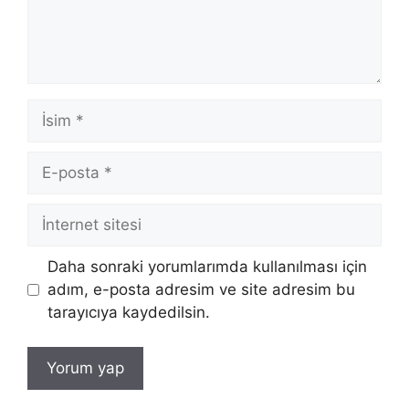
İsim
E-
posta
İnternet
sitesi
Daha sonraki yorumlarımda kullanılması için
adım, e-posta adresim ve site adresim bu
tarayıcıya kaydedilsin.