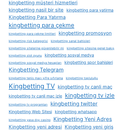
kingbetting müşteri hizmetleri
kingbetting nasil bir site
kingbetting para yatirma
Kingbetting Para Yatırma
kingbetting para çekme
kingbetting promosyon
kingbetting para çekme limitleri
kingbetting risk kategorisi
kingbetting sanal bahisleri
kingbetting sitelerine güvenilebilir mi
kingbetting sitesine genel bakış
kingbetting sosyal medya
kingbetting slot oyunu
kingbetting spor bahisleri
kingbetting sosyal medya hesapları
Kingbetting Telegram
kingbetting tenis maçı şifre sıfırlama
kingbetting topluluğu
Kingbetting TV
kingbetting tv canli maç
kingbetting tv izle
kingbetting tv canli maç izle
kingbetting twitter
kingbetting tv programları
Kingbetting Web Sitesi
kingbetting whatsapp
Kingbetting Yeni Adres
kingbetting yasa dışı casino
Kingbetting yeni adresi
Kingbetting yeni giriş