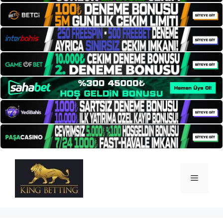
İçeriğe
atla
Menü