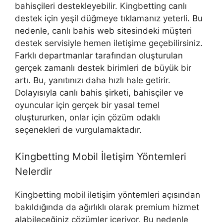
bahisçileri destekleyebilir. Kingbetting canlı
destek için yeşil düğmeye tıklamanız yeterli. Bu
nedenle, canlı bahis web sitesindeki müşteri
destek servisiyle hemen iletişime geçebilirsiniz.
Farklı departmanlar tarafından oluşturulan
gerçek zamanlı destek birimleri de büyük bir
artı. Bu, yanıtınızı daha hızlı hale getirir.
Dolayısıyla canlı bahis şirketi, bahisçiler ve
oyuncular için gerçek bir yasal temel
oluştururken, onlar için çözüm odaklı
seçenekleri de vurgulamaktadır.
Kingbetting Mobil İletişim Yöntemleri
Nelerdir
Kingbetting mobil iletişim yöntemleri açısından
bakıldığında da ağırlıklı olarak premium hizmet
alabileceğiniz çözümler içeriyor. Bu nedenle