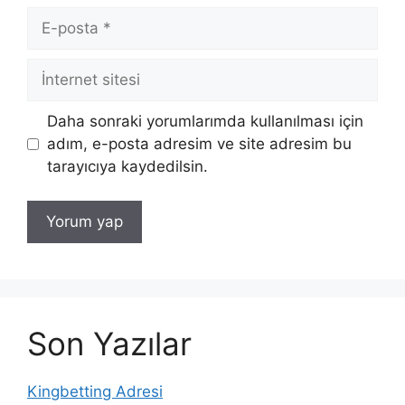
E-
posta
İnternet
sitesi
Daha sonraki yorumlarımda kullanılması için
adım, e-posta adresim ve site adresim bu
tarayıcıya kaydedilsin.
Son Yazılar
Kingbetting Adresi