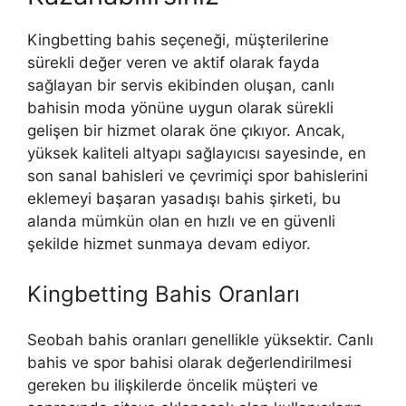
Kingbetting bahis seçeneği, müşterilerine
sürekli değer veren ve aktif olarak fayda
sağlayan bir servis ekibinden oluşan, canlı
bahisin moda yönüne uygun olarak sürekli
gelişen bir hizmet olarak öne çıkıyor. Ancak,
yüksek kaliteli altyapı sağlayıcısı sayesinde, en
son sanal bahisleri ve çevrimiçi spor bahislerini
eklemeyi başaran yasadışı bahis şirketi, bu
alanda mümkün olan en hızlı ve en güvenli
şekilde hizmet sunmaya devam ediyor.
Kingbetting Bahis Oranları
Seobah bahis oranları genellikle yüksektir. Canlı
bahis ve spor bahisi olarak değerlendirilmesi
gereken bu ilişkilerde öncelik müşteri ve