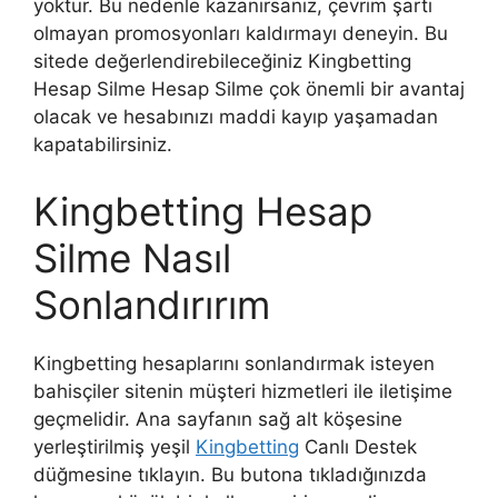
yoktur. Bu nedenle kazanırsanız, çevrim şartı
olmayan promosyonları kaldırmayı deneyin. Bu
sitede değerlendirebileceğiniz Kingbetting
Hesap Silme Hesap Silme çok önemli bir avantaj
olacak ve hesabınızı maddi kayıp yaşamadan
kapatabilirsiniz.
Kingbetting Hesap
Silme Nasıl
Sonlandırırım
Kingbetting hesaplarını sonlandırmak isteyen
bahisçiler sitenin müşteri hizmetleri ile iletişime
geçmelidir. Ana sayfanın sağ alt köşesine
yerleştirilmiş yeşil
Kingbetting
Canlı Destek
düğmesine tıklayın. Bu butona tıkladığınızda