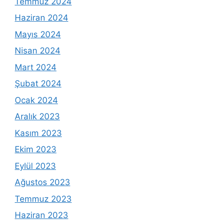
Temmuz 2024
Haziran 2024
Mayıs 2024
Nisan 2024
Mart 2024
Şubat 2024
Ocak 2024
Aralık 2023
Kasım 2023
Ekim 2023
Eylül 2023
Ağustos 2023
Temmuz 2023
Haziran 2023