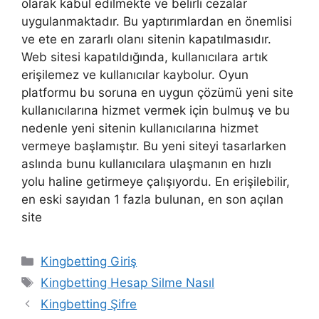
olarak kabul edilmekte ve belirli cezalar
uygulanmaktadır. Bu yaptırımlardan en önemlisi
ve ete en zararlı olanı sitenin kapatılmasıdır.
Web sitesi kapatıldığında, kullanıcılara artık
erişilemez ve kullanıcılar kaybolur. Oyun
platformu bu soruna en uygun çözümü yeni site
kullanıcılarına hizmet vermek için bulmuş ve bu
nedenle yeni sitenin kullanıcılarına hizmet
vermeye başlamıştır. Bu yeni siteyi tasarlarken
aslında bunu kullanıcılara ulaşmanın en hızlı
yolu haline getirmeye çalışıyordu. En erişilebilir,
en eski sayıdan 1 fazla bulunan, en son açılan
site
Kategoriler
Kingbetting Giriş
Etiketler
Kingbetting Hesap Silme Nasıl
Yazı
Kingbetting Şifre
dolaşımı