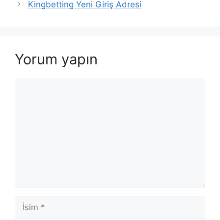
Kingbetting Yeni Giriş Adresi
Yorum yapın
Yorum
İsim