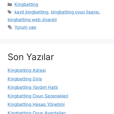
Kategoriler
Kingbetting
Etiketler
kayit kingbetting
,
kingbetting oyun lisansı
,
kingbetting web ziyareti
Yorum yap
Son Yazılar
Kingbetting Adresi
Kingbetting Giriş
Kingbetting Yardım Hattı
Kingbetting Oyun Seçenekleri
Kingbetting Hesap Yönetimi
Kingbetting Oyun Avantajları