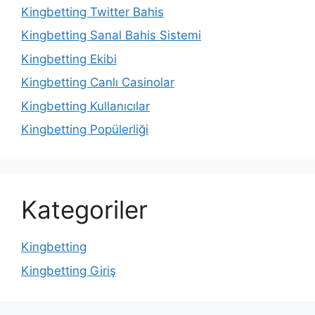
Kingbetting Twitter Bahis
Kingbetting Sanal Bahis Sistemi
Kingbetting Ekibi
Kingbetting Canlı Casinolar
Kingbetting Kullanıcılar
Kingbetting Popülerliği
Kategoriler
Kingbetting
Kingbetting Giriş