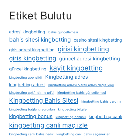
Etiket Bulutu
adresi kingbetting
bahis güncellemesi
bahis sitesi kingbetting
casino sitesi kingbetting
girisi kingbetting
giris adresi kingbetting
giris kingbetting
güncel adresi kingbetting
kayit kingbetting
güncel kingbetting
Kingbetting adres
kingbetting aboneliği
kingbetting adresi
kingbetting adresi olarak adres değişikliği
kingbetting apk i̇ndirme url'si
kingbetting bahis güncellemesi
Kingbetting Bahis Sitesi
kingbetting bahis yardımı
kingbetting bağlantı sorunları
kingbetting bilgileri
kingbetting bonus
kingbetting canli
kingbetting bonusu
kingbetting canli maç izle
kingbetting canlı bahis nedir
kingbetting canlı bahis seçenekleri