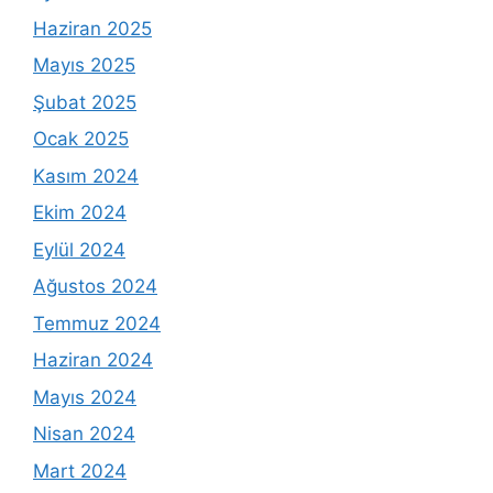
Haziran 2025
Mayıs 2025
Şubat 2025
Ocak 2025
Kasım 2024
Ekim 2024
Eylül 2024
Ağustos 2024
Temmuz 2024
Haziran 2024
Mayıs 2024
Nisan 2024
Mart 2024