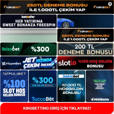
×
KINGBETTING GİRİŞ İÇİN TIKLAYINIZ!