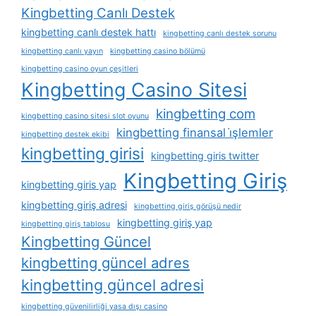
Kingbetting Canlı Destek
kingbetting canlı destek hattı
kingbetting canlı destek sorunu
kingbetting canlı yayın
kingbetting casino bölümü
kingbetting casino oyun çeşitleri
Kingbetting Casino Sitesi
kingbetting com
kingbetting casino sitesi slot oyunu
kingbetting finansal i̇şlemler
kingbetting destek ekibi
kingbetting girisi
kingbetting giris twitter
Kingbetting Giriş
kingbetting giris yap
kingbetting giriş adresi
kingbetting giriş görüşü nedir
kingbetting giriş yap
kingbetting giriş tablosu
Kingbetting Güncel
kingbetting güncel adres
kingbetting güncel adresi
kingbetting güvenilirliği yasa dışı casino