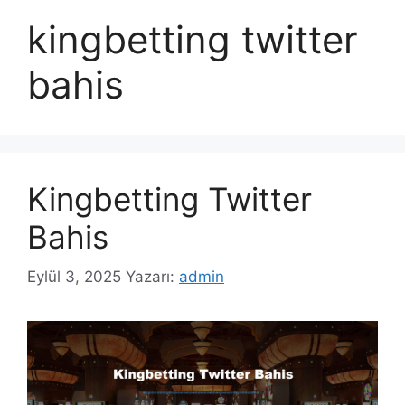
kingbetting twitter
bahis
Kingbetting Twitter
Bahis
Eylül 3, 2025
Yazarı:
admin