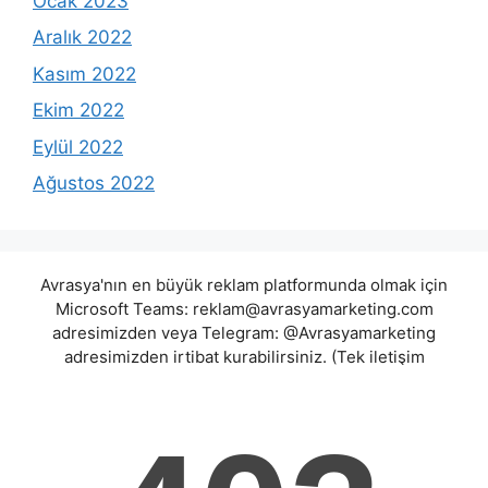
Ocak 2023
Aralık 2022
Kasım 2022
Ekim 2022
Eylül 2022
Ağustos 2022
Avrasya'nın en büyük reklam platformunda olmak için
Microsoft Teams:
reklam@avrasyamarketing.com
adresimizden veya Telegram: @Avrasyamarketing
adresimizden irtibat kurabilirsiniz. (Tek iletişim
adreslerimiz teams / telegram ve mail adresimizdir.
Harici hiçbir iletişim adresimiz bulunmamaktadır.
Lütfen itibar etmeyiniz.) Türkiye yasalarına göre 7258
sayılı kanun uyarınca yasa dışı bahis oynamanın
cezaları mevcuttur. Şu an bulunduğunuz site hiç bir