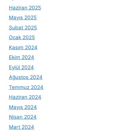
Haziran 2025
Mayıs 2025
Şubat 2025
Ocak 2025
Kasım 2024
Ekim 2024
Eylül 2024
Ağustos 2024
Temmuz 2024
Haziran 2024
Mayıs 2024
Nisan 2024
Mart 2024