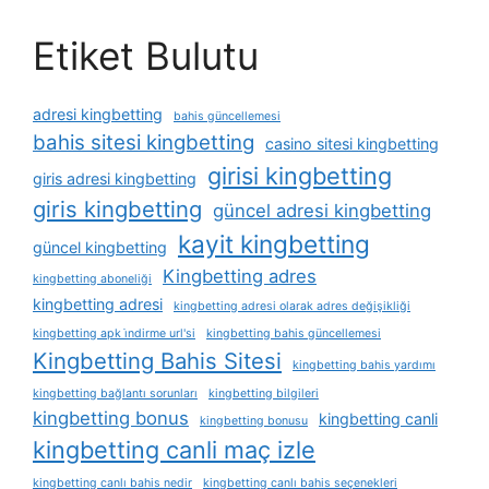
Etiket Bulutu
adresi kingbetting
bahis güncellemesi
bahis sitesi kingbetting
casino sitesi kingbetting
girisi kingbetting
giris adresi kingbetting
giris kingbetting
güncel adresi kingbetting
kayit kingbetting
güncel kingbetting
Kingbetting adres
kingbetting aboneliği
kingbetting adresi
kingbetting adresi olarak adres değişikliği
kingbetting apk i̇ndirme url'si
kingbetting bahis güncellemesi
Kingbetting Bahis Sitesi
kingbetting bahis yardımı
kingbetting bağlantı sorunları
kingbetting bilgileri
kingbetting bonus
kingbetting canli
kingbetting bonusu
kingbetting canli maç izle
kingbetting canlı bahis nedir
kingbetting canlı bahis seçenekleri