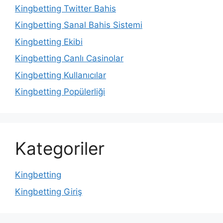
Kingbetting Twitter Bahis
Kingbetting Sanal Bahis Sistemi
Kingbetting Ekibi
Kingbetting Canlı Casinolar
Kingbetting Kullanıcılar
Kingbetting Popülerliği
Kategoriler
Kingbetting
Kingbetting Giriş