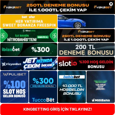
×
KINGBETTING GİRİŞ İÇİN TIKLAYINIZ!