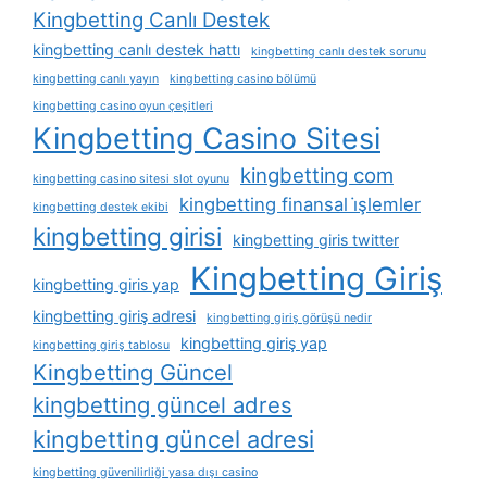
Kingbetting Canlı Destek
kingbetting canlı destek hattı
kingbetting canlı destek sorunu
kingbetting canlı yayın
kingbetting casino bölümü
kingbetting casino oyun çeşitleri
Kingbetting Casino Sitesi
kingbetting com
kingbetting casino sitesi slot oyunu
kingbetting finansal i̇şlemler
kingbetting destek ekibi
kingbetting girisi
kingbetting giris twitter
Kingbetting Giriş
kingbetting giris yap
kingbetting giriş adresi
kingbetting giriş görüşü nedir
kingbetting giriş yap
kingbetting giriş tablosu
Kingbetting Güncel
kingbetting güncel adres
kingbetting güncel adresi
kingbetting güvenilirliği yasa dışı casino