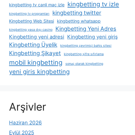
kingbetting tv izle
kingbetting tv canli maç izle
kingbetting twitter
kingbetting tv programları
Kingbetting Web Sitesi
kingbetting whatsapp
Kingbetting Yeni Adres
kingbetting yasa dışı casino
Kingbetting yeni adresi
Kingbetting yeni giriş
Kingbetting Üyelik
kingbetting çevrimiçi bahis sitesi
Kingbetting Şikayet
kingbetting şifre sıfırlama
mobil kingbetting
sonuç olarak kingbetting
yeni giris kingbetting
Arşivler
Haziran 2026
Eylül 2025