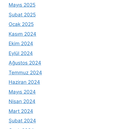
Mayıs 2025
Şubat 2025
Ocak 2025
Kasım 2024
Ekim 2024
Eylül 2024
Ağustos 2024
Temmuz 2024
Haziran 2024
Mayıs 2024
Nisan 2024
Mart 2024
Şubat 2024