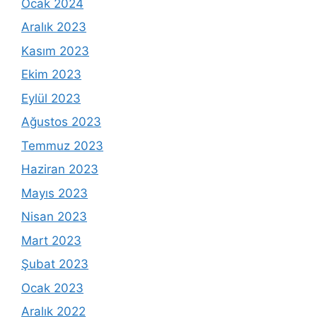
Ocak 2024
Aralık 2023
Kasım 2023
Ekim 2023
Eylül 2023
Ağustos 2023
Temmuz 2023
Haziran 2023
Mayıs 2023
Nisan 2023
Mart 2023
Şubat 2023
Ocak 2023
Aralık 2022