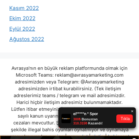
Kasım 2022
Ekim 2022
Eylül 2022
Ağustos 2022
Avrasya'nın en büyük reklam platformunda olmak için
Microsoft Teams:
reklam@avrasyamarketing.com
adresimizden veya Telegram: @Avrasyamarketing
adresimizden irtibat kurabilirsiniz. (Tek iletişim
adreslerimiz teams / telegram ve mail adresimizdir.
Harici hiçbir iletişim adresimiz bulunmamaktadır.
Lütfen itibar etmeyiniz.) Türkiye yasalarına göre 7258
sayılı kanun uyarınca yasa dışı bahis oynamanın
cezaları mevcuttur. Şu an bulunduğunuz site hiç bir
şekilde illegal bahis oyunları oynatmıyor ve oynamaya
aracı olmuyordur.
neyine
|
sarayslot
|
slotio
|
bahiscent