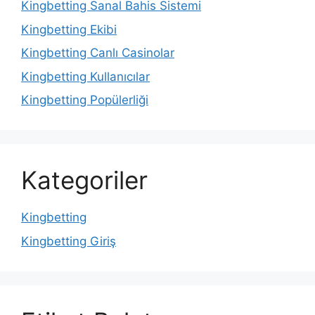
Kingbetting Sanal Bahis Sistemi
Kingbetting Ekibi
Kingbetting Canlı Casinolar
Kingbetting Kullanıcılar
Kingbetting Popülerliği
Kategoriler
Kingbetting
Kingbetting Giriş