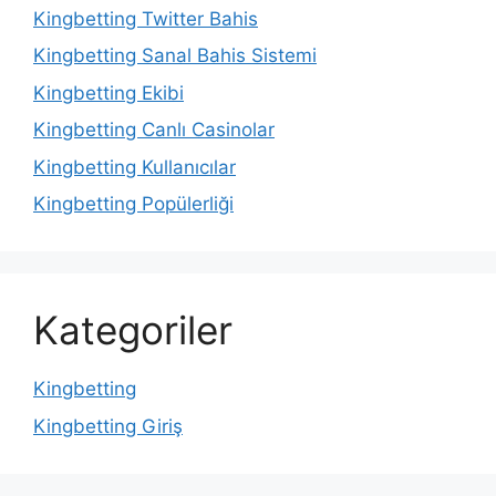
Kingbetting Twitter Bahis
Kingbetting Sanal Bahis Sistemi
Kingbetting Ekibi
Kingbetting Canlı Casinolar
Kingbetting Kullanıcılar
Kingbetting Popülerliği
Kategoriler
Kingbetting
Kingbetting Giriş