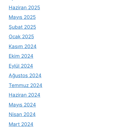
Haziran 2025
Mayıs 2025
Şubat 2025
Ocak 2025
Kasım 2024
Ekim 2024
Eylül 2024
Ağustos 2024
Temmuz 2024
Haziran 2024
Mayıs 2024
Nisan 2024
Mart 2024