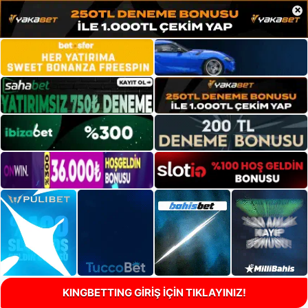
×
KINGBETTING GİRİŞ İÇİN TIKLAYINIZ!