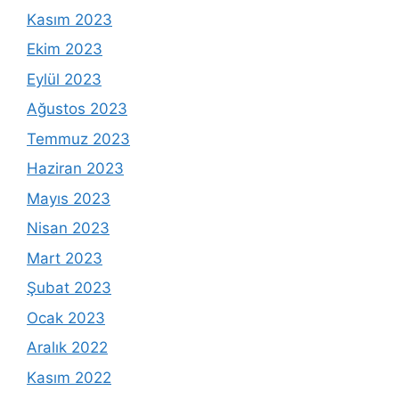
Kasım 2023
Ekim 2023
Eylül 2023
Ağustos 2023
Temmuz 2023
Haziran 2023
Mayıs 2023
Nisan 2023
Mart 2023
Şubat 2023
Ocak 2023
Aralık 2022
Kasım 2022