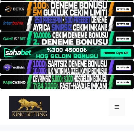
İçeriğe
atla
Menü