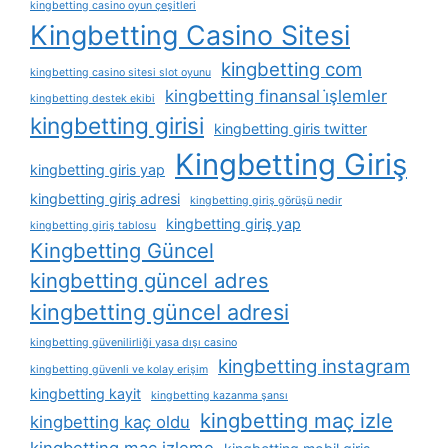
kingbetting casino oyun çeşitleri
Kingbetting Casino Sitesi
kingbetting com
kingbetting casino sitesi slot oyunu
kingbetting finansal i̇şlemler
kingbetting destek ekibi
kingbetting girisi
kingbetting giris twitter
Kingbetting Giriş
kingbetting giris yap
kingbetting giriş adresi
kingbetting giriş görüşü nedir
kingbetting giriş yap
kingbetting giriş tablosu
Kingbetting Güncel
kingbetting güncel adres
kingbetting güncel adresi
kingbetting güvenilirliği yasa dışı casino
kingbetting instagram
kingbetting güvenli ve kolay erişim
kingbetting kayit
kingbetting kazanma şansı
kingbetting maç izle
kingbetting kaç oldu
kingbetting maç izleme