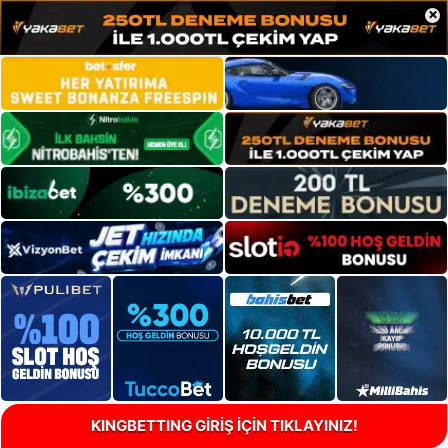
×
KINGBETTING GİRİŞ İÇİN TIKLAYINIZ!