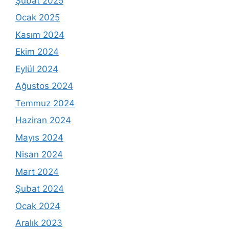
Şubat 2025
Ocak 2025
Kasım 2024
Ekim 2024
Eylül 2024
Ağustos 2024
Temmuz 2024
Haziran 2024
Mayıs 2024
Nisan 2024
Mart 2024
Şubat 2024
Ocak 2024
Aralık 2023