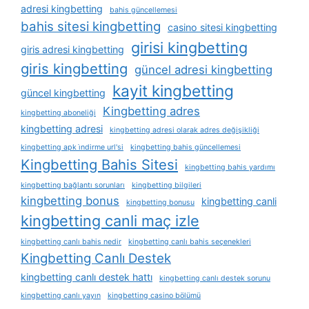
adresi kingbetting
bahis güncellemesi
bahis sitesi kingbetting
casino sitesi kingbetting
girisi kingbetting
giris adresi kingbetting
giris kingbetting
güncel adresi kingbetting
kayit kingbetting
güncel kingbetting
Kingbetting adres
kingbetting aboneliği
kingbetting adresi
kingbetting adresi olarak adres değişikliği
kingbetting apk i̇ndirme url'si
kingbetting bahis güncellemesi
Kingbetting Bahis Sitesi
kingbetting bahis yardımı
kingbetting bağlantı sorunları
kingbetting bilgileri
kingbetting bonus
kingbetting canli
kingbetting bonusu
kingbetting canli maç izle
kingbetting canlı bahis nedir
kingbetting canlı bahis seçenekleri
Kingbetting Canlı Destek
kingbetting canlı destek hattı
kingbetting canlı destek sorunu
kingbetting canlı yayın
kingbetting casino bölümü