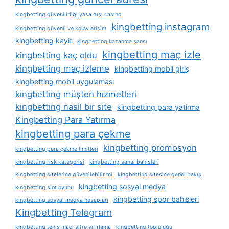
kingbetting güvenilirliği yasa dışı casino
kingbetting instagram
kingbetting güvenli ve kolay erişim
kingbetting kayit
kingbetting kazanma şansı
kingbetting maç izle
kingbetting kaç oldu
kingbetting maç izleme
kingbetting mobil giriş
kingbetting mobil uygulaması
kingbetting müşteri hizmetleri
kingbetting nasil bir site
kingbetting para yatirma
Kingbetting Para Yatırma
kingbetting para çekme
kingbetting promosyon
kingbetting para çekme limitleri
kingbetting risk kategorisi
kingbetting sanal bahisleri
kingbetting sitelerine güvenilebilir mi
kingbetting sitesine genel bakış
kingbetting sosyal medya
kingbetting slot oyunu
kingbetting spor bahisleri
kingbetting sosyal medya hesapları
Kingbetting Telegram
kingbetting tenis maçı şifre sıfırlama
kingbetting topluluğu