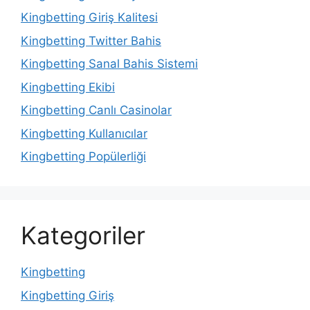
Kingbetting Giriş Kalitesi
Kingbetting Twitter Bahis
Kingbetting Sanal Bahis Sistemi
Kingbetting Ekibi
Kingbetting Canlı Casinolar
Kingbetting Kullanıcılar
Kingbetting Popülerliği
Kategoriler
Kingbetting
Kingbetting Giriş