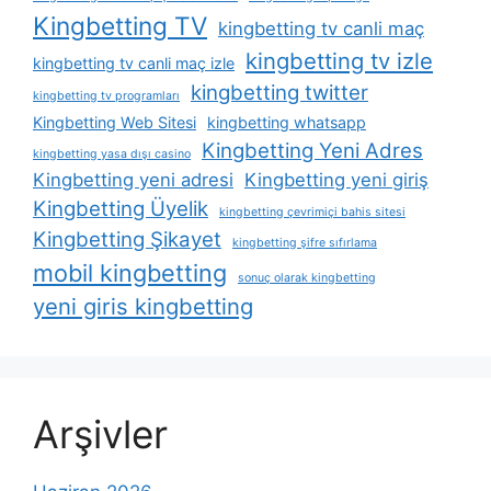
Kingbetting TV
kingbetting tv canli maç
kingbetting tv izle
kingbetting tv canli maç izle
kingbetting twitter
kingbetting tv programları
Kingbetting Web Sitesi
kingbetting whatsapp
Kingbetting Yeni Adres
kingbetting yasa dışı casino
Kingbetting yeni adresi
Kingbetting yeni giriş
Kingbetting Üyelik
kingbetting çevrimiçi bahis sitesi
Kingbetting Şikayet
kingbetting şifre sıfırlama
mobil kingbetting
sonuç olarak kingbetting
yeni giris kingbetting
Arşivler