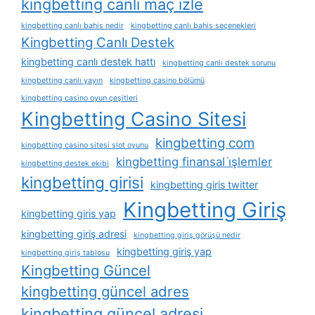
kingbetting canli maç izle
kingbetting canlı bahis nedir
kingbetting canlı bahis seçenekleri
Kingbetting Canlı Destek
kingbetting canlı destek hattı
kingbetting canlı destek sorunu
kingbetting canlı yayın
kingbetting casino bölümü
kingbetting casino oyun çeşitleri
Kingbetting Casino Sitesi
kingbetting com
kingbetting casino sitesi slot oyunu
kingbetting finansal i̇şlemler
kingbetting destek ekibi
kingbetting girisi
kingbetting giris twitter
Kingbetting Giriş
kingbetting giris yap
kingbetting giriş adresi
kingbetting giriş görüşü nedir
kingbetting giriş yap
kingbetting giriş tablosu
Kingbetting Güncel
kingbetting güncel adres
kingbetting güncel adresi