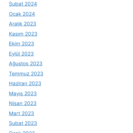
Şubat 2024
Ocak 2024
Aralık 2023
Kasım 2023
Ekim 2023
Eylül 2023
Ağustos 2023
Temmuz 2023
Haziran 2023
Mayıs 2023
Nisan 2023
Mart 2023
Şubat 2023