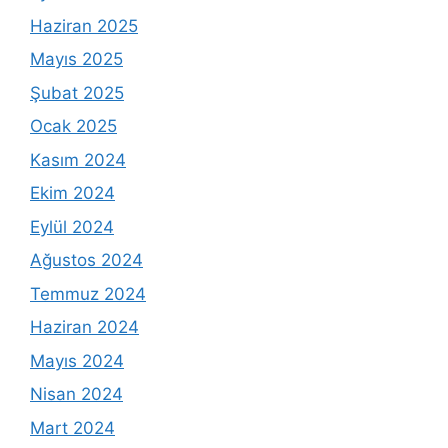
Haziran 2025
Mayıs 2025
Şubat 2025
Ocak 2025
Kasım 2024
Ekim 2024
Eylül 2024
Ağustos 2024
Temmuz 2024
Haziran 2024
Mayıs 2024
Nisan 2024
Mart 2024