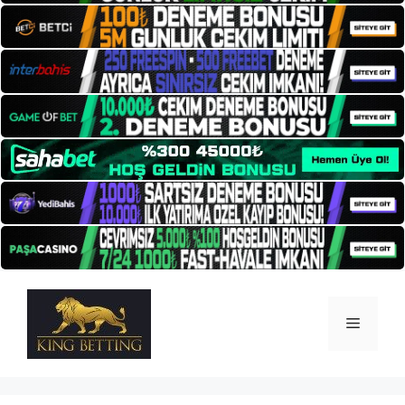
İçeriğe
atla
Menü