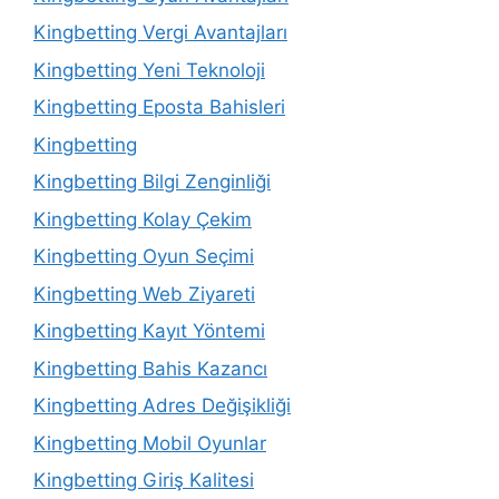
Kingbetting Vergi Avantajları
Kingbetting Yeni Teknoloji
Kingbetting Eposta Bahisleri
Kingbetting
Kingbetting Bilgi Zenginliği
Kingbetting Kolay Çekim
Kingbetting Oyun Seçimi
Kingbetting Web Ziyareti
Kingbetting Kayıt Yöntemi
Kingbetting Bahis Kazancı
Kingbetting Adres Değişikliği
Kingbetting Mobil Oyunlar
Kingbetting Giriş Kalitesi