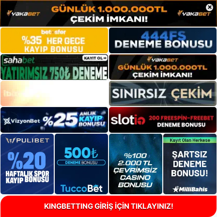
×
KINGBETTING GİRİŞ İÇİN TIKLAYINIZ!