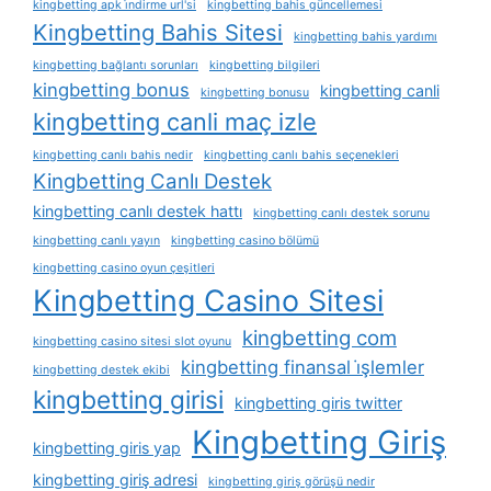
kingbetting apk i̇ndirme url'si
kingbetting bahis güncellemesi
Kingbetting Bahis Sitesi
kingbetting bahis yardımı
kingbetting bağlantı sorunları
kingbetting bilgileri
kingbetting bonus
kingbetting canli
kingbetting bonusu
kingbetting canli maç izle
kingbetting canlı bahis nedir
kingbetting canlı bahis seçenekleri
Kingbetting Canlı Destek
kingbetting canlı destek hattı
kingbetting canlı destek sorunu
kingbetting canlı yayın
kingbetting casino bölümü
kingbetting casino oyun çeşitleri
Kingbetting Casino Sitesi
kingbetting com
kingbetting casino sitesi slot oyunu
kingbetting finansal i̇şlemler
kingbetting destek ekibi
kingbetting girisi
kingbetting giris twitter
Kingbetting Giriş
kingbetting giris yap
kingbetting giriş adresi
kingbetting giriş görüşü nedir