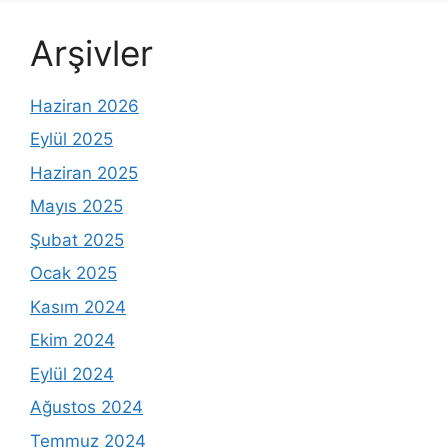
Arşivler
Haziran 2026
Eylül 2025
Haziran 2025
Mayıs 2025
Şubat 2025
Ocak 2025
Kasım 2024
Ekim 2024
Eylül 2024
Ağustos 2024
Temmuz 2024