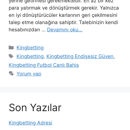
yerine getirmesi gerekmektedir. En az bir kez
para yatırmak ve dönüştürmek gerekir. Yalnızca
en iyi dönüştürücüler karlarının geri çekilmesini
talep etme olanağına sahiptir. Talebinizin kendi
hesabınızdan …
Devamını oku…
Kategoriler
Kingbetting
Etiketler
Kingbetting
,
Kingbetting Endişesiz Güven
,
Kingbetting Futbol Canlı Bahis
Yorum yap
Son Yazılar
Kingbetting Adresi