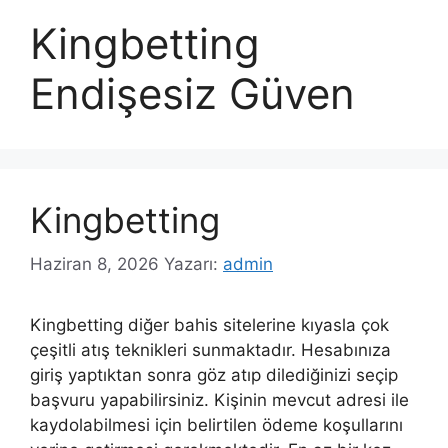
Kingbetting
Endişesiz Güven
Kingbetting
Haziran 8, 2026
Yazarı:
admin
Kingbetting diğer bahis sitelerine kıyasla çok
çeşitli atış teknikleri sunmaktadır. Hesabınıza
giriş yaptıktan sonra göz atıp dilediğinizi seçip
başvuru yapabilirsiniz. Kişinin mevcut adresi ile
kaydolabilmesi için belirtilen ödeme koşullarını