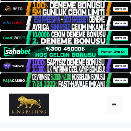
İçeriğe
atla
Menü