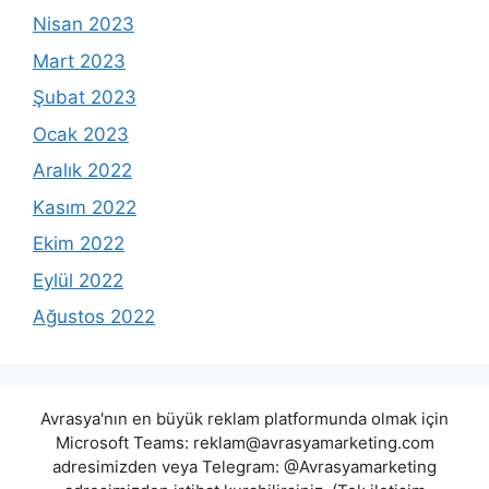
Nisan 2023
Mart 2023
Şubat 2023
Ocak 2023
Aralık 2022
Kasım 2022
Ekim 2022
Eylül 2022
Ağustos 2022
Avrasya'nın en büyük reklam platformunda olmak için
Microsoft Teams:
reklam@avrasyamarketing.com
adresimizden veya Telegram: @Avrasyamarketing