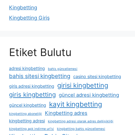
Kingbetting
Kingbetting Giriş
Etiket Bulutu
adresi kingbetting
bahis güncellemesi
bahis sitesi kingbetting
casino sitesi kingbetting
girisi kingbetting
giris adresi kingbetting
giris kingbetting
güncel adresi kingbetting
kayit kingbetting
güncel kingbetting
Kingbetting adres
kingbetting aboneliği
kingbetting adresi
kingbetting adresi olarak adres değişikliği
kingbetting apk i̇ndirme url'si
kingbetting bahis güncellemesi