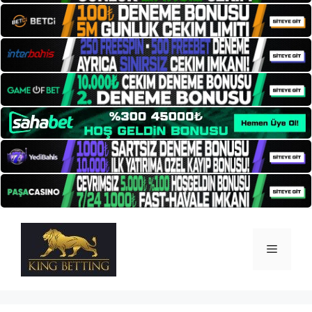
İçeriğe
atla
Menü