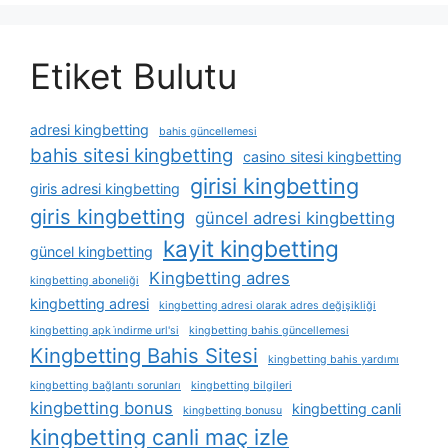
Etiket Bulutu
adresi kingbetting
bahis güncellemesi
bahis sitesi kingbetting
casino sitesi kingbetting
girisi kingbetting
giris adresi kingbetting
giris kingbetting
güncel adresi kingbetting
kayit kingbetting
güncel kingbetting
Kingbetting adres
kingbetting aboneliği
kingbetting adresi
kingbetting adresi olarak adres değişikliği
kingbetting apk i̇ndirme url'si
kingbetting bahis güncellemesi
Kingbetting Bahis Sitesi
kingbetting bahis yardımı
kingbetting bağlantı sorunları
kingbetting bilgileri
kingbetting bonus
kingbetting canli
kingbetting bonusu
kingbetting canli maç izle