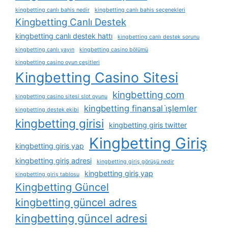
kingbetting canlı bahis nedir
kingbetting canlı bahis seçenekleri
Kingbetting Canlı Destek
kingbetting canlı destek hattı
kingbetting canlı destek sorunu
kingbetting canlı yayın
kingbetting casino bölümü
kingbetting casino oyun çeşitleri
Kingbetting Casino Sitesi
kingbetting com
kingbetting casino sitesi slot oyunu
kingbetting finansal i̇şlemler
kingbetting destek ekibi
kingbetting girisi
kingbetting giris twitter
Kingbetting Giriş
kingbetting giris yap
kingbetting giriş adresi
kingbetting giriş görüşü nedir
kingbetting giriş yap
kingbetting giriş tablosu
Kingbetting Güncel
kingbetting güncel adres
kingbetting güncel adresi