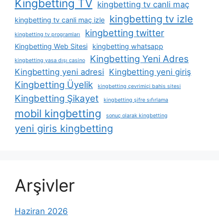
Kingbetting TV
kingbetting tv canli maç
kingbetting tv izle
kingbetting tv canli maç izle
kingbetting twitter
kingbetting tv programları
Kingbetting Web Sitesi
kingbetting whatsapp
Kingbetting Yeni Adres
kingbetting yasa dışı casino
Kingbetting yeni adresi
Kingbetting yeni giriş
Kingbetting Üyelik
kingbetting çevrimiçi bahis sitesi
Kingbetting Şikayet
kingbetting şifre sıfırlama
mobil kingbetting
sonuç olarak kingbetting
yeni giris kingbetting
Arşivler
Haziran 2026