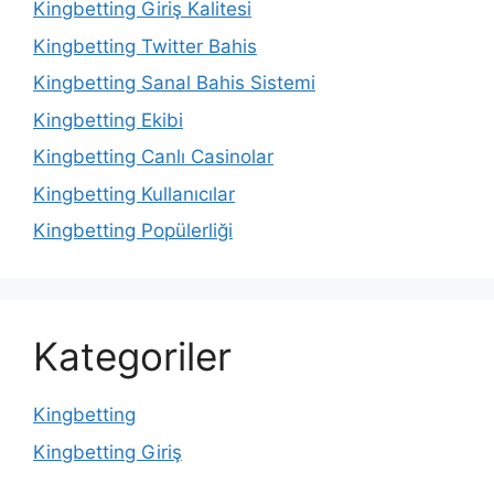
Kingbetting Giriş Kalitesi
Kingbetting Twitter Bahis
Kingbetting Sanal Bahis Sistemi
Kingbetting Ekibi
Kingbetting Canlı Casinolar
Kingbetting Kullanıcılar
Kingbetting Popülerliği
Kategoriler
Kingbetting
Kingbetting Giriş