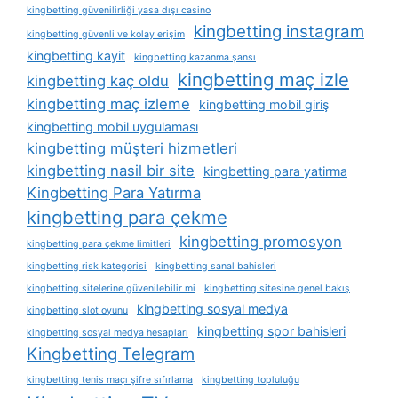
kingbetting güvenilirliği yasa dışı casino
kingbetting instagram
kingbetting güvenli ve kolay erişim
kingbetting kayit
kingbetting kazanma şansı
kingbetting maç izle
kingbetting kaç oldu
kingbetting maç izleme
kingbetting mobil giriş
kingbetting mobil uygulaması
kingbetting müşteri hizmetleri
kingbetting nasil bir site
kingbetting para yatirma
Kingbetting Para Yatırma
kingbetting para çekme
kingbetting promosyon
kingbetting para çekme limitleri
kingbetting risk kategorisi
kingbetting sanal bahisleri
kingbetting sitelerine güvenilebilir mi
kingbetting sitesine genel bakış
kingbetting sosyal medya
kingbetting slot oyunu
kingbetting spor bahisleri
kingbetting sosyal medya hesapları
Kingbetting Telegram
kingbetting tenis maçı şifre sıfırlama
kingbetting topluluğu