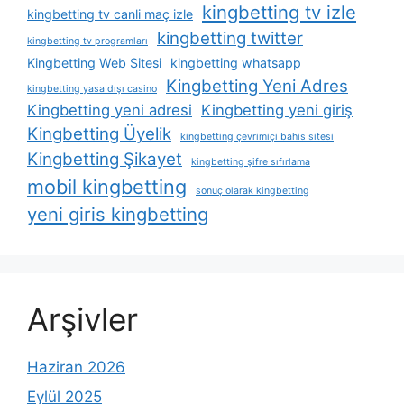
kingbetting tv izle
kingbetting tv canli maç izle
kingbetting twitter
kingbetting tv programları
Kingbetting Web Sitesi
kingbetting whatsapp
Kingbetting Yeni Adres
kingbetting yasa dışı casino
Kingbetting yeni adresi
Kingbetting yeni giriş
Kingbetting Üyelik
kingbetting çevrimiçi bahis sitesi
Kingbetting Şikayet
kingbetting şifre sıfırlama
mobil kingbetting
sonuç olarak kingbetting
yeni giris kingbetting
Arşivler
Haziran 2026
Eylül 2025