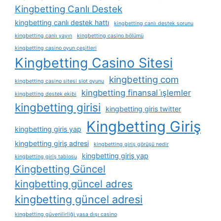
Kingbetting Canlı Destek
kingbetting canlı destek hattı
kingbetting canlı destek sorunu
kingbetting canlı yayın
kingbetting casino bölümü
kingbetting casino oyun çeşitleri
Kingbetting Casino Sitesi
kingbetting com
kingbetting casino sitesi slot oyunu
kingbetting finansal i̇şlemler
kingbetting destek ekibi
kingbetting girisi
kingbetting giris twitter
Kingbetting Giriş
kingbetting giris yap
kingbetting giriş adresi
kingbetting giriş görüşü nedir
kingbetting giriş yap
kingbetting giriş tablosu
Kingbetting Güncel
kingbetting güncel adres
kingbetting güncel adresi
kingbetting güvenilirliği yasa dışı casino