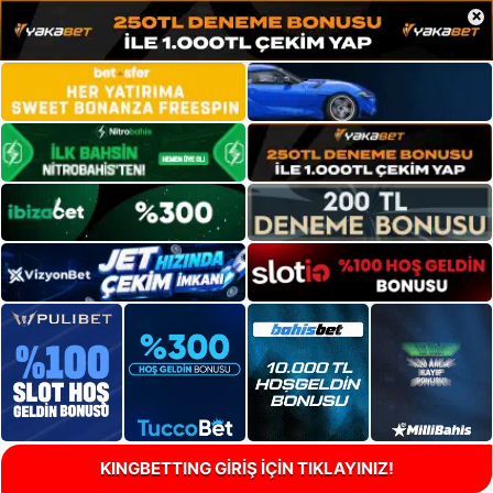
×
KINGBETTING GİRİŞ İÇİN TIKLAYINIZ!