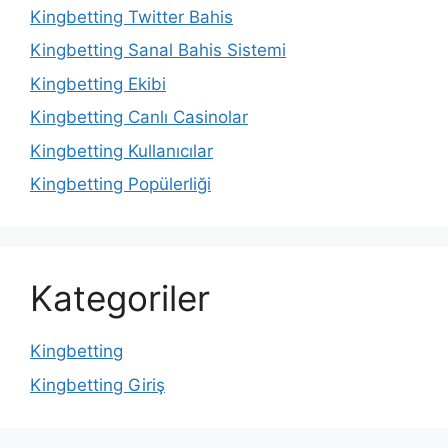
Kingbetting Twitter Bahis
Kingbetting Sanal Bahis Sistemi
Kingbetting Ekibi
Kingbetting Canlı Casinolar
Kingbetting Kullanıcılar
Kingbetting Popülerliği
Kategoriler
Kingbetting
Kingbetting Giriş