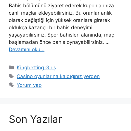
Bahis bölümünü ziyaret ederek kuponlarınıza
canlı maçlar ekleyebilirsiniz. Bu oranlar anlık
olarak değiştiği için yüksek oranlara girerek
oldukça kazançlı bir bahis deneyimi
yaşayabilirsiniz. Spor bahisleri alanında, maç
başlamadan önce bahis oynayabilirsiniz. …
Devamını oku…
Kategoriler
Kingbetting Giriş
Etiketler
Casino oyunlarına kaldığınız yerden
Yorum yap
Son Yazılar