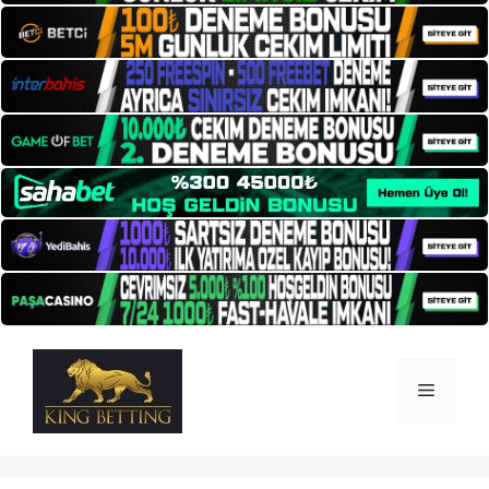
İçeriğe
atla
Menü