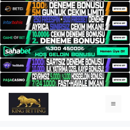
İçeriğe
atla
Menü