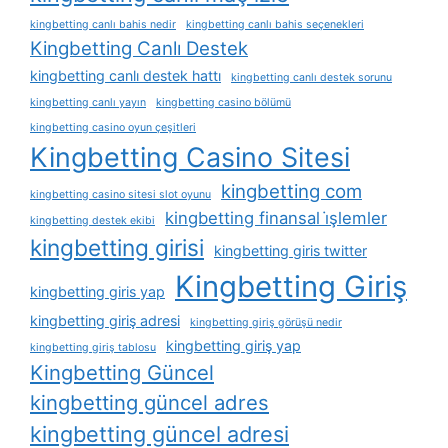
kingbetting canlı bahis nedir
kingbetting canlı bahis seçenekleri
Kingbetting Canlı Destek
kingbetting canlı destek hattı
kingbetting canlı destek sorunu
kingbetting canlı yayın
kingbetting casino bölümü
kingbetting casino oyun çeşitleri
Kingbetting Casino Sitesi
kingbetting com
kingbetting casino sitesi slot oyunu
kingbetting finansal i̇şlemler
kingbetting destek ekibi
kingbetting girisi
kingbetting giris twitter
Kingbetting Giriş
kingbetting giris yap
kingbetting giriş adresi
kingbetting giriş görüşü nedir
kingbetting giriş yap
kingbetting giriş tablosu
Kingbetting Güncel
kingbetting güncel adres
kingbetting güncel adresi