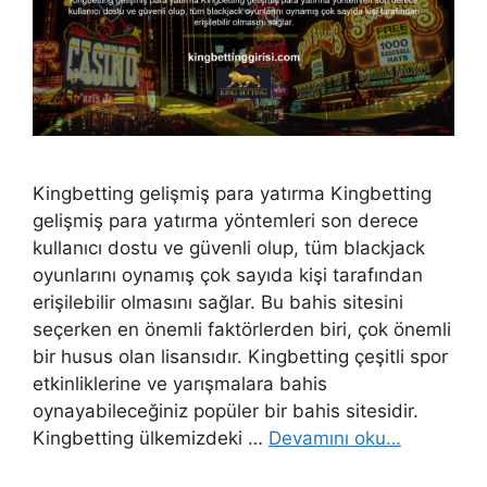
Kingbetting gelişmiş para yatırma Kingbetting
gelişmiş para yatırma yöntemleri son derece
kullanıcı dostu ve güvenli olup, tüm blackjack
oyunlarını oynamış çok sayıda kişi tarafından
erişilebilir olmasını sağlar. Bu bahis sitesini
seçerken en önemli faktörlerden biri, çok önemli
bir husus olan lisansıdır. Kingbetting çeşitli spor
etkinliklerine ve yarışmalara bahis
oynayabileceğiniz popüler bir bahis sitesidir.
Kingbetting ülkemizdeki …
Devamını oku…