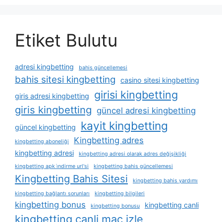
Etiket Bulutu
adresi kingbetting
bahis güncellemesi
bahis sitesi kingbetting
casino sitesi kingbetting
girisi kingbetting
giris adresi kingbetting
giris kingbetting
güncel adresi kingbetting
kayit kingbetting
güncel kingbetting
Kingbetting adres
kingbetting aboneliği
kingbetting adresi
kingbetting adresi olarak adres değişikliği
kingbetting apk i̇ndirme url'si
kingbetting bahis güncellemesi
Kingbetting Bahis Sitesi
kingbetting bahis yardımı
kingbetting bağlantı sorunları
kingbetting bilgileri
kingbetting bonus
kingbetting canli
kingbetting bonusu
kingbetting canli maç izle