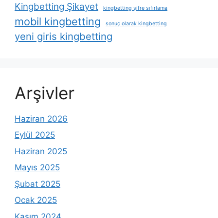
Kingbetting Şikayet
kingbetting şifre sıfırlama
mobil kingbetting
sonuç olarak kingbetting
yeni giris kingbetting
Arşivler
Haziran 2026
Eylül 2025
Haziran 2025
Mayıs 2025
Şubat 2025
Ocak 2025
Kasım 2024