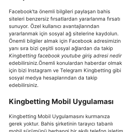
Facebook’ta önemli bilgileri paylaşan bahis
siteleri benzersiz fırsatlardan yararlanma fırsatı
sunuyor. Özel kullanıcı avantajlarından
yararlanmak için sosyal ağ sitelerine kaydolun.
Önemli bilgiler almak için Facebook adresimizin
yanı sıra bizi çeşitli sosyal ağlardan da takip
Kingbetting facebook youtube giriş adresi nedir
edebilirsiniz.Önemli konulardan haberdar olmak
için bizi Instagram ve Telegram Kingbetting gibi
sosyal medya hesaplarından da takip
edebilirsiniz.
Kingbetting Mobil Uygulaması
Kingbetting Mobil Uygulamasını kurmanıza
gerek yoktur. Bahis şirketinin tarayıcı tabanlı
mobil sürümünü herhangi bir akıllı telefon işletim