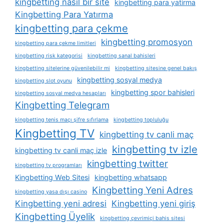
kingbetting nasil bir site
kingbetting para yatirma
Kingbetting Para Yatırma
kingbetting para çekme
kingbetting promosyon
kingbetting para çekme limitleri
kingbetting risk kategorisi
kingbetting sanal bahisleri
kingbetting sitelerine güvenilebilir mi
kingbetting sitesine genel bakış
kingbetting sosyal medya
kingbetting slot oyunu
kingbetting spor bahisleri
kingbetting sosyal medya hesapları
Kingbetting Telegram
kingbetting tenis maçı şifre sıfırlama
kingbetting topluluğu
Kingbetting TV
kingbetting tv canli maç
kingbetting tv izle
kingbetting tv canli maç izle
kingbetting twitter
kingbetting tv programları
Kingbetting Web Sitesi
kingbetting whatsapp
Kingbetting Yeni Adres
kingbetting yasa dışı casino
Kingbetting yeni adresi
Kingbetting yeni giriş
Kingbetting Üyelik
kingbetting çevrimiçi bahis sitesi