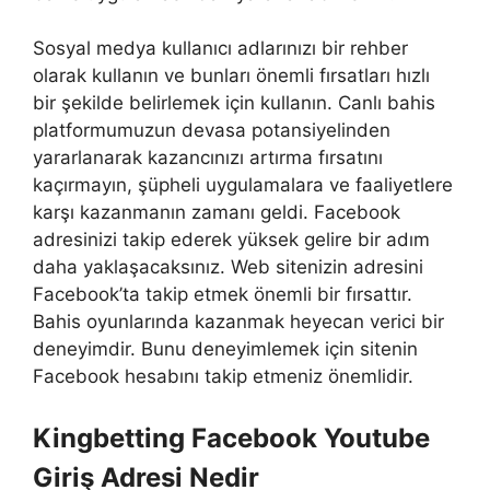
Sosyal medya kullanıcı adlarınızı bir rehber
olarak kullanın ve bunları önemli fırsatları hızlı
bir şekilde belirlemek için kullanın. Canlı bahis
platformumuzun devasa potansiyelinden
yararlanarak kazancınızı artırma fırsatını
kaçırmayın, şüpheli uygulamalara ve faaliyetlere
karşı kazanmanın zamanı geldi. Facebook
adresinizi takip ederek yüksek gelire bir adım
daha yaklaşacaksınız. Web sitenizin adresini
Facebook’ta takip etmek önemli bir fırsattır.
Bahis oyunlarında kazanmak heyecan verici bir
deneyimdir. Bunu deneyimlemek için sitenin
Facebook hesabını takip etmeniz önemlidir.
Kingbetting Facebook Youtube
Giriş Adresi Nedir