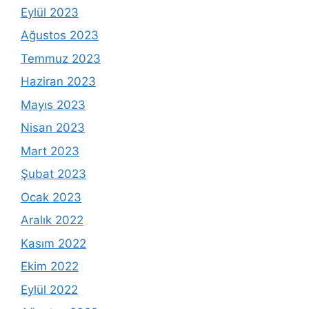
Eylül 2023
Ağustos 2023
Temmuz 2023
Haziran 2023
Mayıs 2023
Nisan 2023
Mart 2023
Şubat 2023
Ocak 2023
Aralık 2022
Kasım 2022
Ekim 2022
Eylül 2022