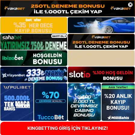
×
KINGBETTING GİRİŞ İÇİN TIKLAYINIZ!