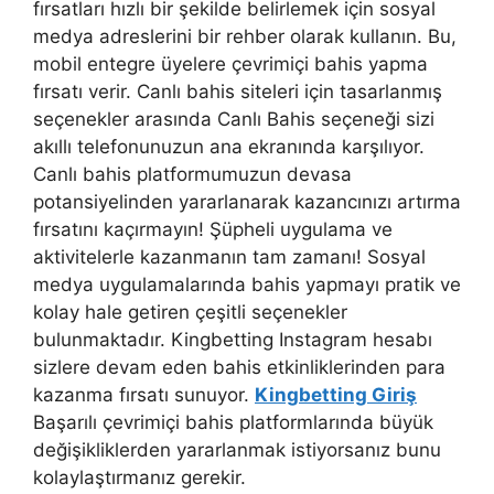
fırsatları hızlı bir şekilde belirlemek için sosyal
medya adreslerini bir rehber olarak kullanın. Bu,
mobil entegre üyelere çevrimiçi bahis yapma
fırsatı verir. Canlı bahis siteleri için tasarlanmış
seçenekler arasında Canlı Bahis seçeneği sizi
akıllı telefonunuzun ana ekranında karşılıyor.
Canlı bahis platformumuzun devasa
potansiyelinden yararlanarak kazancınızı artırma
fırsatını kaçırmayın! Şüpheli uygulama ve
aktivitelerle kazanmanın tam zamanı! Sosyal
medya uygulamalarında bahis yapmayı pratik ve
kolay hale getiren çeşitli seçenekler
bulunmaktadır. Kingbetting Instagram hesabı
sizlere devam eden bahis etkinliklerinden para
kazanma fırsatı sunuyor.
Kingbetting Giriş
Başarılı çevrimiçi bahis platformlarında büyük
değişikliklerden yararlanmak istiyorsanız bunu
kolaylaştırmanız gerekir.