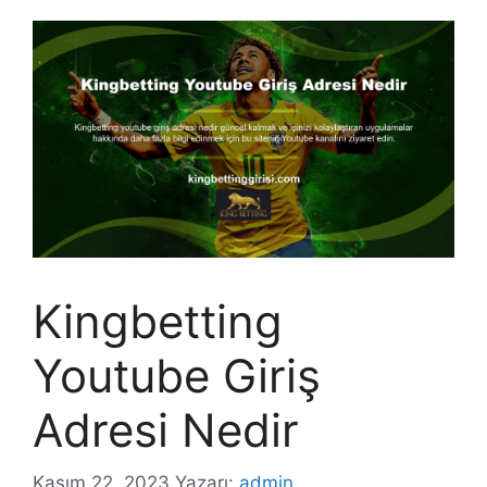
Kingbetting
Youtube Giriş
Adresi Nedir
Kasım 22, 2023
Yazarı:
admin