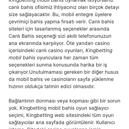
canlı bahis ofisimiz ihtiyacınız olan birçok detayı
size sağlayacaktır. Bu, mobil entegre üyelere
çevrimiçi bahis yapma fırsatı verir. Canlı bahis
siteleri için tasarlanmış seçenekler arasında
Canlı Bahis seçeneği sizi akıllı telefonunuzun
ana ekranında karşılıyor. Öte yandan casino
içerisindeki canlı casino oyunları,
Kingbetting
mobil bahis
oyunculara her zaman tüm
seçenekleri sunma konusunda harika bir iş
çıkarıyor.Unutulmaması gereken bir diğer husus
da mobil bahis ve casinoların sayfa yüklenme
hızının oldukça tatmin edici olmasıdır.
Bağlantının donması veya kopması gibi bir sorun
yok. Kingbetting mobil bahis oyun sağlayıcı
seçimi, Kingbetting web sitesindeki tüm oyun
sağlayıcılar ana sayfada görüntülenir. Kullanıcı