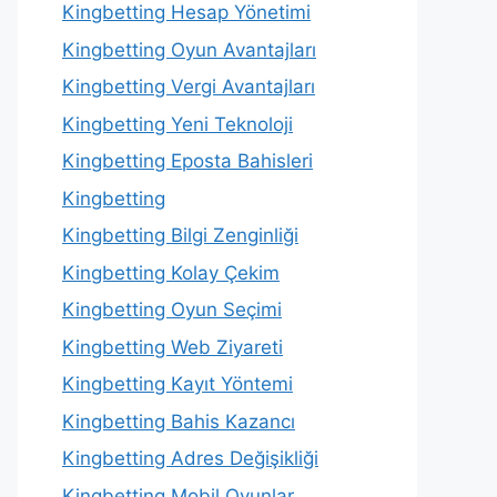
Kingbetting Hesap Yönetimi
Kingbetting Oyun Avantajları
Kingbetting Vergi Avantajları
Kingbetting Yeni Teknoloji
Kingbetting Eposta Bahisleri
Kingbetting
Kingbetting Bilgi Zenginliği
Kingbetting Kolay Çekim
Kingbetting Oyun Seçimi
Kingbetting Web Ziyareti
Kingbetting Kayıt Yöntemi
Kingbetting Bahis Kazancı
Kingbetting Adres Değişikliği
Kingbetting Mobil Oyunlar