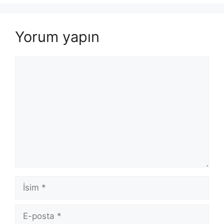
Yorum yapın
Yorum
İsim
E-
posta