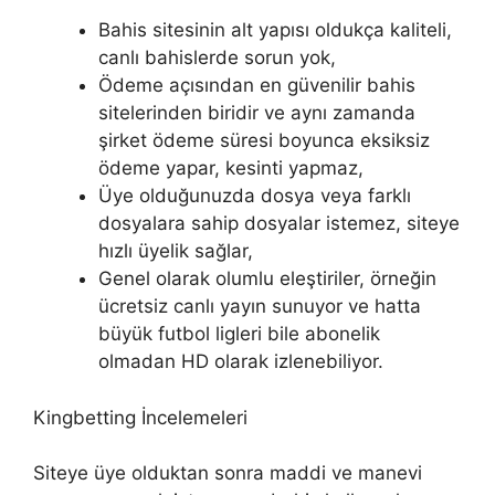
Bahis sitesinin alt yapısı oldukça kaliteli,
canlı bahislerde sorun yok,
Ödeme açısından en güvenilir bahis
sitelerinden biridir ve aynı zamanda
şirket ödeme süresi boyunca eksiksiz
ödeme yapar, kesinti yapmaz,
Üye olduğunuzda dosya veya farklı
dosyalara sahip dosyalar istemez, siteye
hızlı üyelik sağlar,
Genel olarak olumlu eleştiriler, örneğin
ücretsiz canlı yayın sunuyor ve hatta
büyük futbol ligleri bile abonelik
olmadan HD olarak izlenebiliyor.
Kingbetting İncelemeleri
Siteye üye olduktan sonra maddi ve manevi