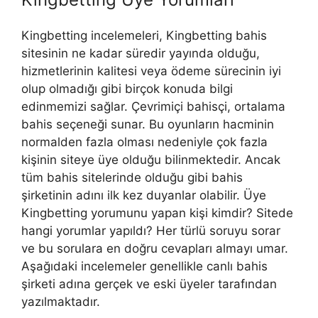
Kingbetting incelemeleri, Kingbetting bahis
sitesinin ne kadar süredir yayında olduğu,
hizmetlerinin kalitesi veya ödeme sürecinin iyi
olup olmadığı gibi birçok konuda bilgi
edinmemizi sağlar. Çevrimiçi bahisçi, ortalama
bahis seçeneği sunar. Bu oyunların hacminin
normalden fazla olması nedeniyle çok fazla
kişinin siteye üye olduğu bilinmektedir. Ancak
tüm bahis sitelerinde olduğu gibi bahis
şirketinin adını ilk kez duyanlar olabilir. Üye
Kingbetting yorumunu yapan kişi kimdir? Sitede
hangi yorumlar yapıldı? Her türlü soruyu sorar
ve bu sorulara en doğru cevapları almayı umar.
Aşağıdaki incelemeler genellikle canlı bahis
şirketi adına gerçek ve eski üyeler tarafından
yazılmaktadır.