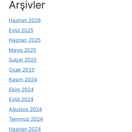
Arşivler
Haziran 2026
Eylül 2025
Haziran 2025
Mayıs 2025
Şubat 2025
Ocak 2025
Kasım 2024
Ekim 2024
Eylül 2024
Ağustos 2024
Temmuz 2024
Haziran 2024