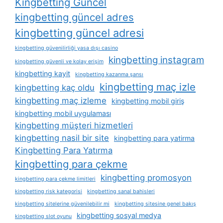
Kingbetting Güncel
kingbetting güncel adres
kingbetting güncel adresi
kingbetting güvenilirliği yasa dışı casino
kingbetting instagram
kingbetting güvenli ve kolay erişim
kingbetting kayit
kingbetting kazanma şansı
kingbetting maç izle
kingbetting kaç oldu
kingbetting maç izleme
kingbetting mobil giriş
kingbetting mobil uygulaması
kingbetting müşteri hizmetleri
kingbetting nasil bir site
kingbetting para yatirma
Kingbetting Para Yatırma
kingbetting para çekme
kingbetting promosyon
kingbetting para çekme limitleri
kingbetting risk kategorisi
kingbetting sanal bahisleri
kingbetting sitelerine güvenilebilir mi
kingbetting sitesine genel bakış
kingbetting sosyal medya
kingbetting slot oyunu