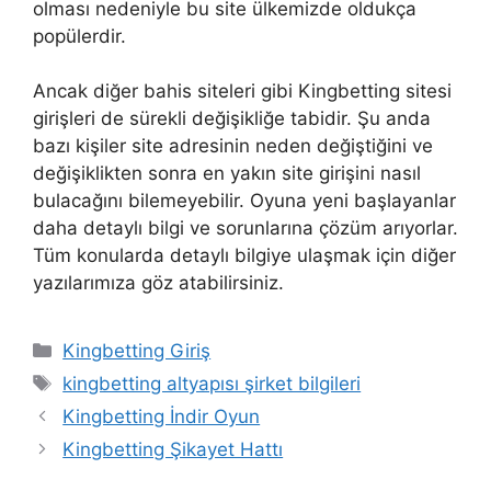
olması nedeniyle bu site ülkemizde oldukça
popülerdir.
Ancak diğer bahis siteleri gibi Kingbetting sitesi
girişleri de sürekli değişikliğe tabidir. Şu anda
bazı kişiler site adresinin neden değiştiğini ve
değişiklikten sonra en yakın site girişini nasıl
bulacağını bilemeyebilir. Oyuna yeni başlayanlar
daha detaylı bilgi ve sorunlarına çözüm arıyorlar.
Tüm konularda detaylı bilgiye ulaşmak için diğer
yazılarımıza göz atabilirsiniz.
Kategoriler
Kingbetting Giriş
Etiketler
kingbetting altyapısı şirket bilgileri
Yazı
Kingbetting İndir Oyun
dolaşımı
Kingbetting Şikayet Hattı