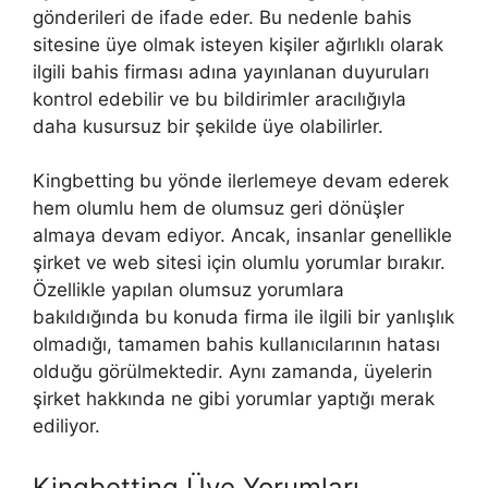
gönderileri de ifade eder. Bu nedenle bahis
sitesine üye olmak isteyen kişiler ağırlıklı olarak
ilgili bahis firması adına yayınlanan duyuruları
kontrol edebilir ve bu bildirimler aracılığıyla
daha kusursuz bir şekilde üye olabilirler.
Kingbetting bu yönde ilerlemeye devam ederek
hem olumlu hem de olumsuz geri dönüşler
almaya devam ediyor. Ancak, insanlar genellikle
şirket ve web sitesi için olumlu yorumlar bırakır.
Özellikle yapılan olumsuz yorumlara
bakıldığında bu konuda firma ile ilgili bir yanlışlık
olmadığı, tamamen bahis kullanıcılarının hatası
olduğu görülmektedir. Aynı zamanda, üyelerin
şirket hakkında ne gibi yorumlar yaptığı merak
ediliyor.
Kingbetting Üye Yorumları