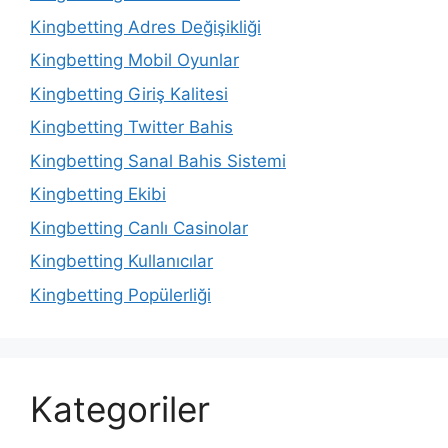
Kingbetting Adres Değişikliği
Kingbetting Mobil Oyunlar
Kingbetting Giriş Kalitesi
Kingbetting Twitter Bahis
Kingbetting Sanal Bahis Sistemi
Kingbetting Ekibi
Kingbetting Canlı Casinolar
Kingbetting Kullanıcılar
Kingbetting Popülerliği
Kategoriler