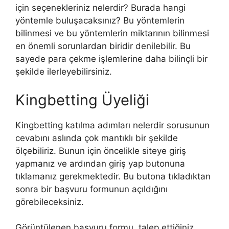
için seçenekleriniz nelerdir? Burada hangi
yöntemle buluşacaksınız? Bu yöntemlerin
bilinmesi ve bu yöntemlerin miktarının bilinmesi
en önemli sorunlardan biridir denilebilir. Bu
sayede para çekme işlemlerine daha bilinçli bir
şekilde ilerleyebilirsiniz.
Kingbetting Üyeliği
Kingbetting katılma adımları nelerdir sorusunun
cevabını aslında çok mantıklı bir şekilde
ölçebiliriz. Bunun için öncelikle siteye giriş
yapmanız ve ardından giriş yap butonuna
tıklamanız gerekmektedir. Bu butona tıkladıktan
sonra bir başvuru formunun açıldığını
görebileceksiniz.
Görüntülenen başvuru formu, talep ettiğiniz