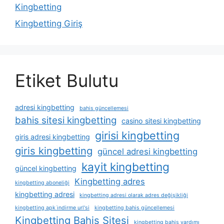
Kingbetting
Kingbetting Giriş
Etiket Bulutu
adresi kingbetting
bahis güncellemesi
bahis sitesi kingbetting
casino sitesi kingbetting
girisi kingbetting
giris adresi kingbetting
giris kingbetting
güncel adresi kingbetting
kayit kingbetting
güncel kingbetting
Kingbetting adres
kingbetting aboneliği
kingbetting adresi
kingbetting adresi olarak adres değişikliği
kingbetting apk i̇ndirme url'si
kingbetting bahis güncellemesi
Kingbetting Bahis Sitesi
kingbetting bahis yardımı