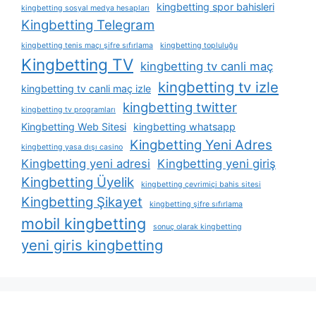
kingbetting spor bahisleri
kingbetting sosyal medya hesapları
Kingbetting Telegram
kingbetting tenis maçı şifre sıfırlama
kingbetting topluluğu
Kingbetting TV
kingbetting tv canli maç
kingbetting tv izle
kingbetting tv canli maç izle
kingbetting twitter
kingbetting tv programları
Kingbetting Web Sitesi
kingbetting whatsapp
Kingbetting Yeni Adres
kingbetting yasa dışı casino
Kingbetting yeni adresi
Kingbetting yeni giriş
Kingbetting Üyelik
kingbetting çevrimiçi bahis sitesi
Kingbetting Şikayet
kingbetting şifre sıfırlama
mobil kingbetting
sonuç olarak kingbetting
yeni giris kingbetting