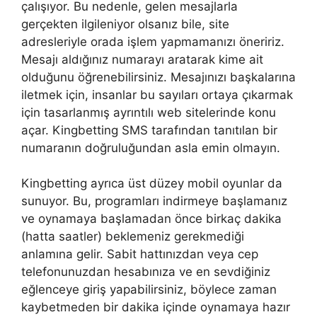
çalışıyor. Bu nedenle, gelen mesajlarla
gerçekten ilgileniyor olsanız bile, site
adresleriyle orada işlem yapmamanızı öneririz.
Mesajı aldığınız numarayı aratarak kime ait
olduğunu öğrenebilirsiniz. Mesajınızı başkalarına
iletmek için, insanlar bu sayıları ortaya çıkarmak
için tasarlanmış ayrıntılı web sitelerinde konu
açar. Kingbetting SMS tarafından tanıtılan bir
numaranın doğruluğundan asla emin olmayın.
Kingbetting ayrıca üst düzey mobil oyunlar da
sunuyor. Bu, programları indirmeye başlamanız
ve oynamaya başlamadan önce birkaç dakika
(hatta saatler) beklemeniz gerekmediği
anlamına gelir. Sabit hattınızdan veya cep
telefonunuzdan hesabınıza ve en sevdiğiniz
eğlenceye giriş yapabilirsiniz, böylece zaman
kaybetmeden bir dakika içinde oynamaya hazır