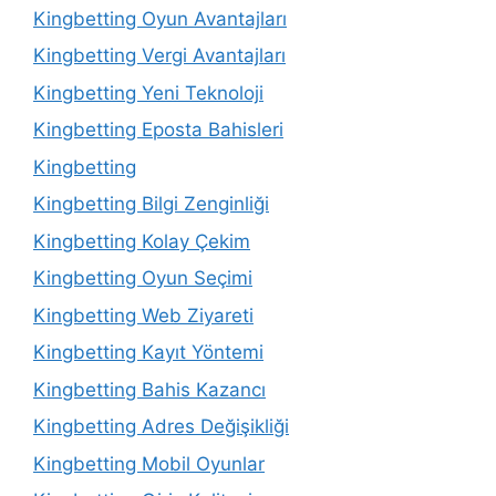
Kingbetting Oyun Avantajları
Kingbetting Vergi Avantajları
Kingbetting Yeni Teknoloji
Kingbetting Eposta Bahisleri
Kingbetting
Kingbetting Bilgi Zenginliği
Kingbetting Kolay Çekim
Kingbetting Oyun Seçimi
Kingbetting Web Ziyareti
Kingbetting Kayıt Yöntemi
Kingbetting Bahis Kazancı
Kingbetting Adres Değişikliği
Kingbetting Mobil Oyunlar