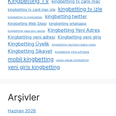
Kingbetting TV
kingbetting tv canli maç
kingbetting tv izle
kingbetting tv canli maç izle
kingbetting twitter
kingbetting tv programları
Kingbetting Web Sitesi
kingbetting whatsapp
Kingbetting Yeni Adres
kingbetting yasa dışı casino
Kingbetting yeni adresi
Kingbetting yeni giriş
Kingbetting Üyelik
kingbetting çevrimiçi bahis sitesi
Kingbetting Şikayet
kingbetting şifre sıfırlama
mobil kingbetting
sonuç olarak kingbetting
yeni giris kingbetting
Arşivler
Haziran 2026