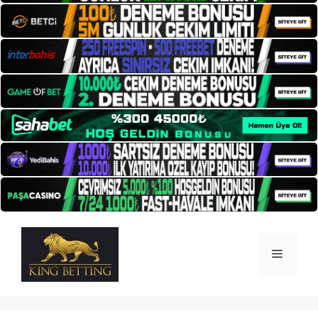
İçeriğe
atla
Menü