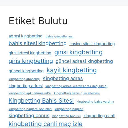
Etiket Bulutu
adresi kingbetting
bahis güncellemesi
bahis sitesi kingbetting
casino sitesi kingbetting
girisi kingbetting
giris adresi kingbetting
giris kingbetting
güncel adresi kingbetting
kayit kingbetting
güncel kingbetting
Kingbetting adres
kingbetting aboneliği
kingbetting adresi
kingbetting adresi olarak adres değişikliği
kingbetting apk i̇ndirme url'si
kingbetting bahis güncellemesi
Kingbetting Bahis Sitesi
kingbetting bahis yardımı
kingbetting bağlantı sorunları
kingbetting bilgileri
kingbetting bonus
kingbetting canli
kingbetting bonusu
kingbetting canli maç izle