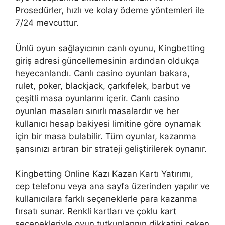
Prosedürler, hızlı ve kolay ödeme yöntemleri ile
7/24 mevcuttur.
Ünlü oyun sağlayıcının canlı oyunu, Kingbetting
giriş adresi güncellemesinin ardından oldukça
heyecanlandı. Canlı casino oyunları bakara,
rulet, poker, blackjack, çarkıfelek, barbut ve
çeşitli masa oyunlarını içerir. Canlı casino
oyunları masaları sınırlı masalardır ve her
kullanıcı hesap bakiyesi limitine göre oynamak
için bir masa bulabilir. Tüm oyunlar, kazanma
şansınızı artıran bir strateji geliştirilerek oynanır.
Kingbetting Online Kazı Kazan Kartı Yatırımı,
cep telefonu veya ana sayfa üzerinden yapılır ve
kullanıcılara farklı seçeneklerle para kazanma
fırsatı sunar. Renkli kartları ve çoklu kart
seçenekleriyle oyun tutkunlarının dikkatini çeken