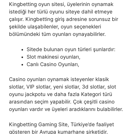
Kingbetting oyun sitesi, üyelerinin oynamak
istediği her türlü oyunu siteye dahil etmeye
çalışır. Kingbetting giriş adresine sorunsuz bir
şekilde ulaşabilenler, oyun seçenekleri
bölümündeki tüm oyunları oynayabilirler.
Sitede bulunan oyun türleri şunlardır:
Slot makinesi oyunları,
Canlı Casino Oyunları,
Casino oyunları oynamak isteyenler klasik
slotlar, VIP slotlar, yeni slotlar, 3d slotlar, slot
oyunu jackpotu ve daha fazla Kategori türü
arasından seçim yapabilir. Çok çeşitli casino
oyunları vardır ve üyeleri aradıklarını bulabilirler.
Kingbetting Gaming Site, Türkiye’de faaliyet
gösteren bir Avrupa kumarhane şirketidir.