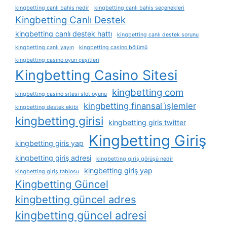
kingbetting canlı bahis nedir
kingbetting canlı bahis seçenekleri
Kingbetting Canlı Destek
kingbetting canlı destek hattı
kingbetting canlı destek sorunu
kingbetting canlı yayın
kingbetting casino bölümü
kingbetting casino oyun çeşitleri
Kingbetting Casino Sitesi
kingbetting com
kingbetting casino sitesi slot oyunu
kingbetting finansal i̇şlemler
kingbetting destek ekibi
kingbetting girisi
kingbetting giris twitter
Kingbetting Giriş
kingbetting giris yap
kingbetting giriş adresi
kingbetting giriş görüşü nedir
kingbetting giriş yap
kingbetting giriş tablosu
Kingbetting Güncel
kingbetting güncel adres
kingbetting güncel adresi