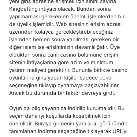
yeni giriş adresine erişmek için sınırlı sayıda
Kingbetting ihtiyacı olacak. Bundan sonra
yapılmaması gereken en önemli işlemlerden biri
de üyelik işlemidir. Web sitesinin erişim adresi
üzerinden kolayca gerçekleştirebileceğiniz
işlemden hemen sonra yapılması gereken bir
diğer işlem ise erişiminizin devamlılığıdır. Üye
olduktan sonra canlı casino bölümüne erişim
sitenin ihtiyaçlarına göre azim ve minimum
yatırım maliyeti gerektirir. Bununla birlikte casino
oyunlarına giriş yapan kişiler sadece poker
seçeneğine tıklayıp oynamaya başlayabilirler.
Ancak bu durumda bir faktör devreye girdi.
Oyun da bilgisayarınıza indirilip kurulmalıdır. Bu
seçim daha iyi koşullarda koşabilmek için
önemlidir. Buraya girmenin yanı sıra, görünümde
tanımlanan indirme seçeneğine tıklayarak URL’yi