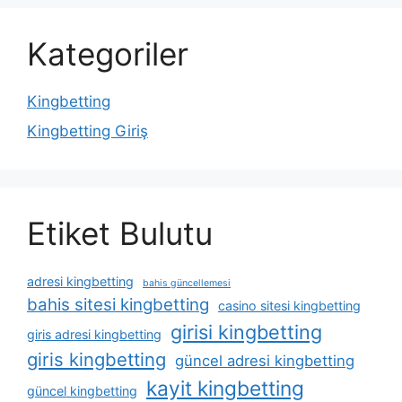
Kategoriler
Kingbetting
Kingbetting Giriş
Etiket Bulutu
adresi kingbetting
bahis güncellemesi
bahis sitesi kingbetting
casino sitesi kingbetting
girisi kingbetting
giris adresi kingbetting
giris kingbetting
güncel adresi kingbetting
kayit kingbetting
güncel kingbetting