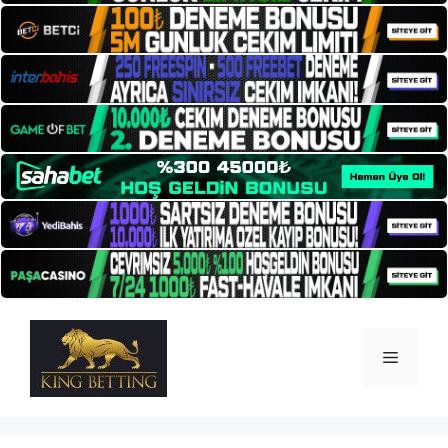
İçeriğe
atla
Menü