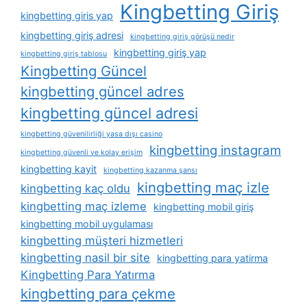
Kingbetting Giriş
kingbetting giris yap
kingbetting giriş adresi
kingbetting giriş görüşü nedir
kingbetting giriş yap
kingbetting giriş tablosu
Kingbetting Güncel
kingbetting güncel adres
kingbetting güncel adresi
kingbetting güvenilirliği yasa dışı casino
kingbetting instagram
kingbetting güvenli ve kolay erişim
kingbetting kayit
kingbetting kazanma şansı
kingbetting maç izle
kingbetting kaç oldu
kingbetting maç izleme
kingbetting mobil giriş
kingbetting mobil uygulaması
kingbetting müşteri hizmetleri
kingbetting nasil bir site
kingbetting para yatirma
Kingbetting Para Yatırma
kingbetting para çekme