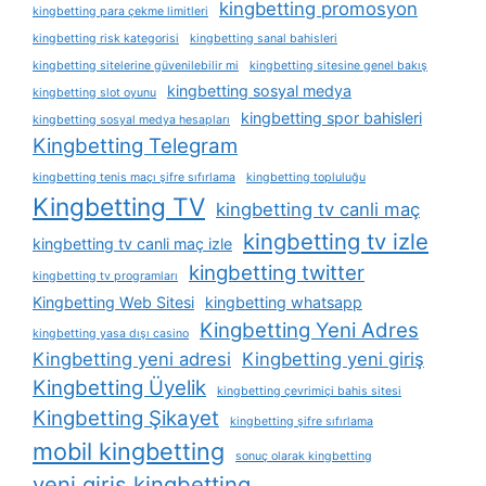
kingbetting promosyon
kingbetting para çekme limitleri
kingbetting risk kategorisi
kingbetting sanal bahisleri
kingbetting sitelerine güvenilebilir mi
kingbetting sitesine genel bakış
kingbetting sosyal medya
kingbetting slot oyunu
kingbetting spor bahisleri
kingbetting sosyal medya hesapları
Kingbetting Telegram
kingbetting tenis maçı şifre sıfırlama
kingbetting topluluğu
Kingbetting TV
kingbetting tv canli maç
kingbetting tv izle
kingbetting tv canli maç izle
kingbetting twitter
kingbetting tv programları
Kingbetting Web Sitesi
kingbetting whatsapp
Kingbetting Yeni Adres
kingbetting yasa dışı casino
Kingbetting yeni adresi
Kingbetting yeni giriş
Kingbetting Üyelik
kingbetting çevrimiçi bahis sitesi
Kingbetting Şikayet
kingbetting şifre sıfırlama
mobil kingbetting
sonuç olarak kingbetting
yeni giris kingbetting