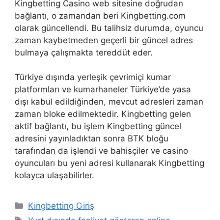
Kingbetting Casino web sitesine doğrudan
bağlantı, o zamandan beri Kingbetting.com
olarak güncellendi. Bu talihsiz durumda, oyuncu
zaman kaybetmeden geçerli bir güncel adres
bulmaya çalışmakta tereddüt eder.
Türkiye dışında yerleşik çevrimiçi kumar
platformları ve kumarhaneler Türkiye’de yasa
dışı kabul edildiğinden, mevcut adresleri zaman
zaman bloke edilmektedir. Kingbetting gelen
aktif bağlantı, bu işlem Kingbetting güncel
adresini yayınladıktan sonra BTK bloğu
tarafından da işlendi ve bahisçiler ve casino
oyuncuları bu yeni adresi kullanarak Kingbetting
kolayca ulaşabilirler.
Kategoriler
Kingbetting Giriş
Etiketler