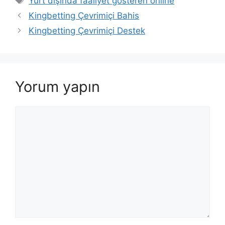
Yurt dışında faaliyet gösteren online
Yazı
Kingbetting Çevrimiçi Bahis
dolaşımı
Kingbetting Çevrimiçi Destek
Yorum yapın
Yorum