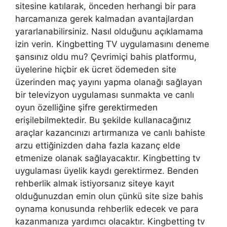
sitesine katılarak, önceden herhangi bir para
harcamanıza gerek kalmadan avantajlardan
yararlanabilirsiniz. Nasıl olduğunu açıklamama
izin verin. Kingbetting TV uygulamasını deneme
şansınız oldu mu? Çevrimiçi bahis platformu,
üyelerine hiçbir ek ücret ödemeden site
üzerinden maç yayını yapma olanağı sağlayan
bir televizyon uygulaması sunmakta ve canlı
oyun özelliğine şifre gerektirmeden
erişilebilmektedir. Bu şekilde kullanacağınız
araçlar kazancınızı artırmanıza ve canlı bahiste
arzu ettiğinizden daha fazla kazanç elde
etmenize olanak sağlayacaktır. Kingbetting tv
uygulaması üyelik kaydı gerektirmez. Benden
rehberlik almak istiyorsanız siteye kayıt
olduğunuzdan emin olun çünkü site size bahis
oynama konusunda rehberlik edecek ve para
kazanmanıza yardımcı olacaktır. Kingbetting tv