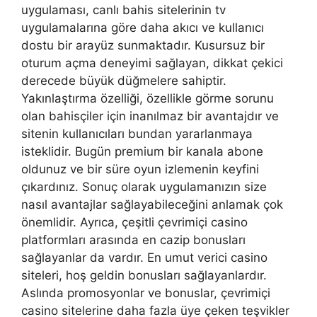
uygulaması, canlı bahis sitelerinin tv
uygulamalarına göre daha akıcı ve kullanıcı
dostu bir arayüz sunmaktadır. Kusursuz bir
oturum açma deneyimi sağlayan, dikkat çekici
derecede büyük düğmelere sahiptir.
Yakınlaştırma özelliği, özellikle görme sorunu
olan bahisçiler için inanılmaz bir avantajdır ve
sitenin kullanıcıları bundan yararlanmaya
isteklidir. Bugün premium bir kanala abone
oldunuz ve bir süre oyun izlemenin keyfini
çıkardınız. Sonuç olarak uygulamanızın size
nasıl avantajlar sağlayabileceğini anlamak çok
önemlidir. Ayrıca, çeşitli çevrimiçi casino
platformları arasında en cazip bonusları
sağlayanlar da vardır. En umut verici casino
siteleri, hoş geldin bonusları sağlayanlardır.
Aslında promosyonlar ve bonuslar, çevrimiçi
casino sitelerine daha fazla üye çeken teşvikler