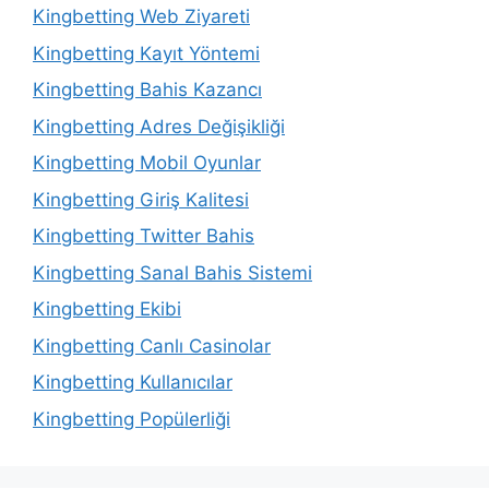
Kingbetting Web Ziyareti
Kingbetting Kayıt Yöntemi
Kingbetting Bahis Kazancı
Kingbetting Adres Değişikliği
Kingbetting Mobil Oyunlar
Kingbetting Giriş Kalitesi
Kingbetting Twitter Bahis
Kingbetting Sanal Bahis Sistemi
Kingbetting Ekibi
Kingbetting Canlı Casinolar
Kingbetting Kullanıcılar
Kingbetting Popülerliği