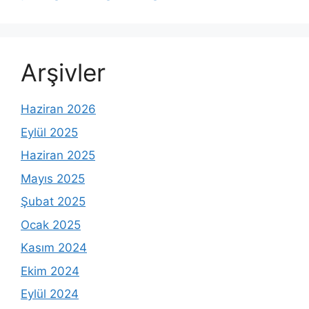
Arşivler
Haziran 2026
Eylül 2025
Haziran 2025
Mayıs 2025
Şubat 2025
Ocak 2025
Kasım 2024
Ekim 2024
Eylül 2024