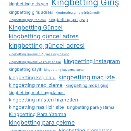
Kingbetting Giriş
kingbetting giris yap
kingbetting giriş adresi
kingbetting giriş görüşü nedir
kingbetting giriş yap
kingbetting giriş tablosu
Kingbetting Güncel
kingbetting güncel adres
kingbetting güncel adresi
kingbetting güvenilirliği yasa dışı casino
kingbetting instagram
kingbetting güvenli ve kolay erişim
kingbetting kayit
kingbetting kazanma şansı
kingbetting maç izle
kingbetting kaç oldu
kingbetting maç izleme
kingbetting mobil giriş
kingbetting mobil uygulaması
kingbetting müşteri hizmetleri
kingbetting nasil bir site
kingbetting para yatirma
Kingbetting Para Yatırma
kingbetting para çekme
kingbetting promosyon