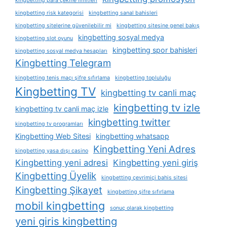
kingbetting para çekme limitleri
kingbetting risk kategorisi
kingbetting sanal bahisleri
kingbetting sitelerine güvenilebilir mi
kingbetting sitesine genel bakış
kingbetting sosyal medya
kingbetting slot oyunu
kingbetting spor bahisleri
kingbetting sosyal medya hesapları
Kingbetting Telegram
kingbetting tenis maçı şifre sıfırlama
kingbetting topluluğu
Kingbetting TV
kingbetting tv canli maç
kingbetting tv izle
kingbetting tv canli maç izle
kingbetting twitter
kingbetting tv programları
Kingbetting Web Sitesi
kingbetting whatsapp
Kingbetting Yeni Adres
kingbetting yasa dışı casino
Kingbetting yeni adresi
Kingbetting yeni giriş
Kingbetting Üyelik
kingbetting çevrimiçi bahis sitesi
Kingbetting Şikayet
kingbetting şifre sıfırlama
mobil kingbetting
sonuç olarak kingbetting
yeni giris kingbetting