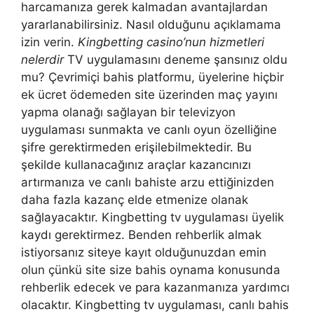
harcamanıza gerek kalmadan avantajlardan
yararlanabilirsiniz. Nasıl olduğunu açıklamama
izin verin.
Kingbetting casino’nun hizmetleri
nelerdir
TV uygulamasını deneme şansınız oldu
mu? Çevrimiçi bahis platformu, üyelerine hiçbir
ek ücret ödemeden site üzerinden maç yayını
yapma olanağı sağlayan bir televizyon
uygulaması sunmakta ve canlı oyun özelliğine
şifre gerektirmeden erişilebilmektedir. Bu
şekilde kullanacağınız araçlar kazancınızı
artırmanıza ve canlı bahiste arzu ettiğinizden
daha fazla kazanç elde etmenize olanak
sağlayacaktır. Kingbetting tv uygulaması üyelik
kaydı gerektirmez. Benden rehberlik almak
istiyorsanız siteye kayıt olduğunuzdan emin
olun çünkü site size bahis oynama konusunda
rehberlik edecek ve para kazanmanıza yardımcı
olacaktır. Kingbetting tv uygulaması, canlı bahis