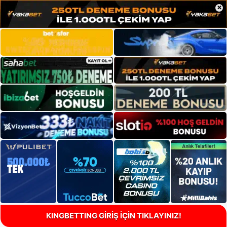
×
KINGBETTING GİRİŞ İÇİN TIKLAYINIZ!