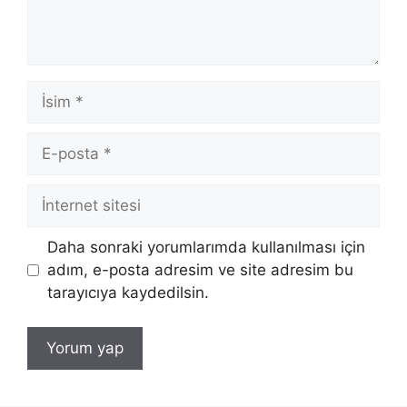
İsim
E-
posta
İnternet
sitesi
Daha sonraki yorumlarımda kullanılması için
adım, e-posta adresim ve site adresim bu
tarayıcıya kaydedilsin.