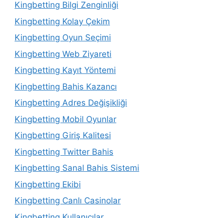
Kingbetting Bilgi Zenginliği
Kingbetting Kolay Çekim
Kingbetting Oyun Seçimi
Kingbetting Web Ziyareti
Kingbetting Kayıt Yöntemi
Kingbetting Bahis Kazancı
Kingbetting Adres Değişikliği
Kingbetting Mobil Oyunlar
Kingbetting Giriş Kalitesi
Kingbetting Twitter Bahis
Kingbetting Sanal Bahis Sistemi
Kingbetting Ekibi
Kingbetting Canlı Casinolar
Kingbetting Kullanıcılar