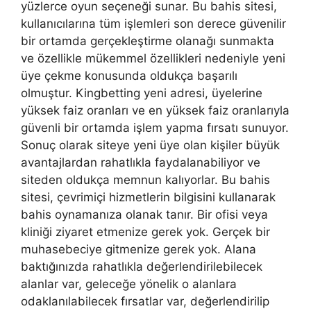
yüzlerce oyun seçeneği sunar. Bu bahis sitesi,
kullanıcılarına tüm işlemleri son derece güvenilir
bir ortamda gerçekleştirme olanağı sunmakta
ve özellikle mükemmel özellikleri nedeniyle yeni
üye çekme konusunda oldukça başarılı
olmuştur. Kingbetting yeni adresi, üyelerine
yüksek faiz oranları ve en yüksek faiz oranlarıyla
güvenli bir ortamda işlem yapma fırsatı sunuyor.
Sonuç olarak siteye yeni üye olan kişiler büyük
avantajlardan rahatlıkla faydalanabiliyor ve
siteden oldukça memnun kalıyorlar. Bu bahis
sitesi, çevrimiçi hizmetlerin bilgisini kullanarak
bahis oynamanıza olanak tanır. Bir ofisi veya
kliniği ziyaret etmenize gerek yok. Gerçek bir
muhasebeciye gitmenize gerek yok. Alana
baktığınızda rahatlıkla değerlendirilebilecek
alanlar var, geleceğe yönelik o alanlara
odaklanılabilecek fırsatlar var, değerlendirilip