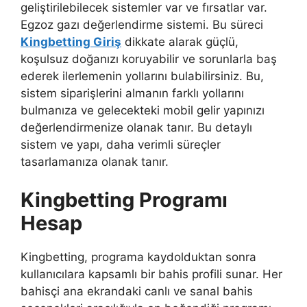
geliştirilebilecek sistemler var ve fırsatlar var.
Egzoz gazı değerlendirme sistemi. Bu süreci
Kingbetting Giriş
dikkate alarak güçlü,
koşulsuz doğanızı koruyabilir ve sorunlarla baş
ederek ilerlemenin yollarını bulabilirsiniz. Bu,
sistem siparişlerini almanın farklı yollarını
bulmanıza ve gelecekteki mobil gelir yapınızı
değerlendirmenize olanak tanır. Bu detaylı
sistem ve yapı, daha verimli süreçler
tasarlamanıza olanak tanır.
Kingbetting Programı
Hesap
Kingbetting, programa kaydolduktan sonra
kullanıcılara kapsamlı bir bahis profili sunar. Her
bahisçi ana ekrandaki canlı ve sanal bahis