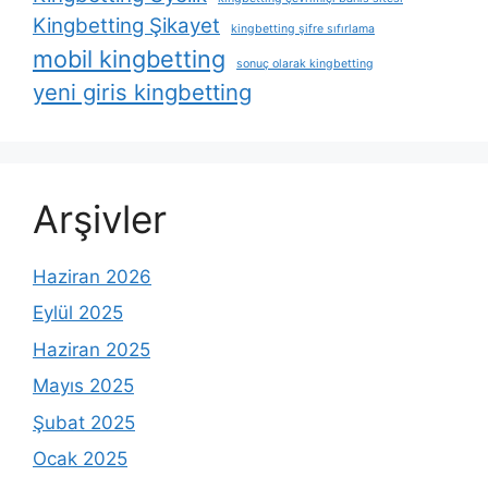
Kingbetting Şikayet
kingbetting şifre sıfırlama
mobil kingbetting
sonuç olarak kingbetting
yeni giris kingbetting
Arşivler
Haziran 2026
Eylül 2025
Haziran 2025
Mayıs 2025
Şubat 2025
Ocak 2025