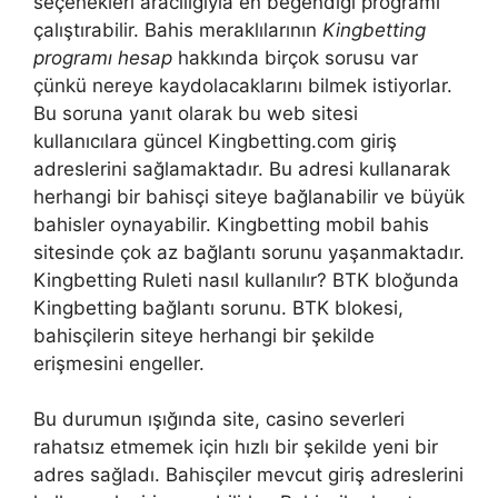
seçenekleri aracılığıyla en beğendiği programı
çalıştırabilir. Bahis meraklılarının
Kingbetting
programı hesap
hakkında birçok sorusu var
çünkü nereye kaydolacaklarını bilmek istiyorlar.
Bu soruna yanıt olarak bu web sitesi
kullanıcılara güncel Kingbetting.com giriş
adreslerini sağlamaktadır. Bu adresi kullanarak
herhangi bir bahisçi siteye bağlanabilir ve büyük
bahisler oynayabilir. Kingbetting mobil bahis
sitesinde çok az bağlantı sorunu yaşanmaktadır.
Kingbetting Ruleti nasıl kullanılır? BTK bloğunda
Kingbetting bağlantı sorunu. BTK blokesi,
bahisçilerin siteye herhangi bir şekilde
erişmesini engeller.
Bu durumun ışığında site, casino severleri
rahatsız etmemek için hızlı bir şekilde yeni bir
adres sağladı. Bahisçiler mevcut giriş adreslerini