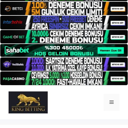
İçeriğe
atla
Menü