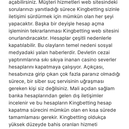
açabilirsiniz. Müşteri hizmetleri web sitesindeki
sorularınızı yanıtladığı sürece Kingbetting sizinle
iletişimi sürdürmek için mümkün olan her şeyi
yapacaktır. Başka bir deyişle hesap açma
işleminin tekrarlanması Kingbetting web sitesini
onurlandıracaktır. Hesaplar çeşitli nedenlerle
kapatılabilir. Bu olayların temel nedeni sosyal
medyadaki yalan haberlerdir. Devletin cezai
yaptırımlarına sıkı sıkıya inanan casino severler
hesaplarını kapatmaya çalışıyor. Açıkçası,
hesabınıza girip çıkan çok fazla paranız olmadığı
sürece, bir siber suç servisinin uğraşması
gereken kişi siz değilsiniz. Mali açıdan sağlam
banka hesaplarından gelen dış iletişimler
incelenir ve bu hesapların Kingbetting hesap
kapatma sürecini mümkün olan en kısa sürede
tamamlaması gerekir. Kingbetting oldukça
yüksek düzeyde bahis oranları hizmeti