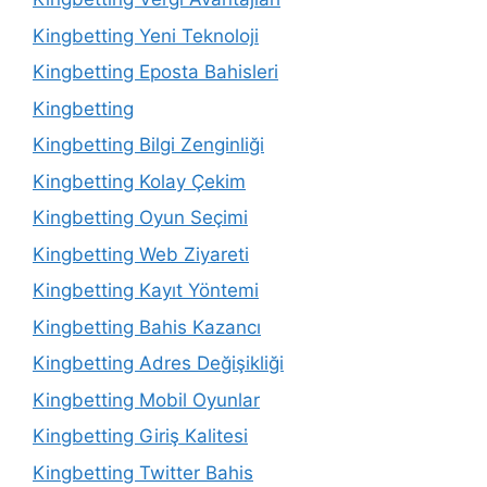
Kingbetting Yeni Teknoloji
Kingbetting Eposta Bahisleri
Kingbetting
Kingbetting Bilgi Zenginliği
Kingbetting Kolay Çekim
Kingbetting Oyun Seçimi
Kingbetting Web Ziyareti
Kingbetting Kayıt Yöntemi
Kingbetting Bahis Kazancı
Kingbetting Adres Değişikliği
Kingbetting Mobil Oyunlar
Kingbetting Giriş Kalitesi
Kingbetting Twitter Bahis