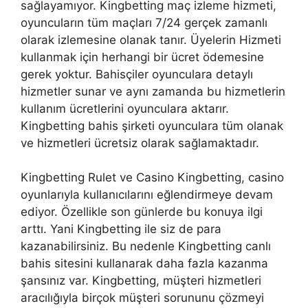
sağlayamıyor. Kingbetting maç izleme hizmeti,
oyuncuların tüm maçları 7/24 gerçek zamanlı
olarak izlemesine olanak tanır. Üyelerin Hizmeti
kullanmak için herhangi bir ücret ödemesine
gerek yoktur. Bahisçiler oyunculara detaylı
hizmetler sunar ve aynı zamanda bu hizmetlerin
kullanım ücretlerini oyunculara aktarır.
Kingbetting bahis şirketi oyunculara tüm olanak
ve hizmetleri ücretsiz olarak sağlamaktadır.
Kingbetting Rulet ve Casino Kingbetting, casino
oyunlarıyla kullanıcılarını eğlendirmeye devam
ediyor. Özellikle son günlerde bu konuya ilgi
arttı. Yani Kingbetting ile siz de para
kazanabilirsiniz. Bu nedenle Kingbetting canlı
bahis sitesini kullanarak daha fazla kazanma
şansınız var. Kingbetting, müşteri hizmetleri
aracılığıyla birçok müşteri sorununu çözmeyi