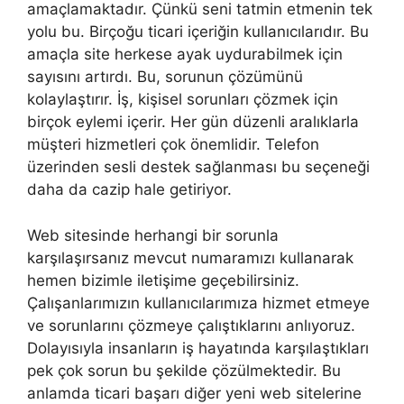
amaçlamaktadır. Çünkü seni tatmin etmenin tek
yolu bu. Birçoğu ticari içeriğin kullanıcılarıdır. Bu
amaçla site herkese ayak uydurabilmek için
sayısını artırdı. Bu, sorunun çözümünü
kolaylaştırır. İş, kişisel sorunları çözmek için
birçok eylemi içerir. Her gün düzenli aralıklarla
müşteri hizmetleri çok önemlidir. Telefon
üzerinden sesli destek sağlanması bu seçeneği
daha da cazip hale getiriyor.
Web sitesinde herhangi bir sorunla
karşılaşırsanız mevcut numaramızı kullanarak
hemen bizimle iletişime geçebilirsiniz.
Çalışanlarımızın kullanıcılarımıza hizmet etmeye
ve sorunlarını çözmeye çalıştıklarını anlıyoruz.
Dolayısıyla insanların iş hayatında karşılaştıkları
pek çok sorun bu şekilde çözülmektedir. Bu
anlamda ticari başarı diğer yeni web sitelerine