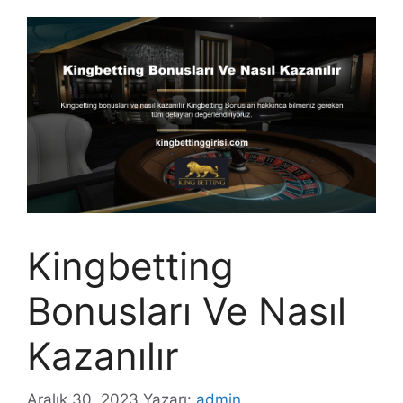
Kingbetting
Bonusları Ve Nasıl
Kazanılır
Aralık 30, 2023
Yazarı:
admin