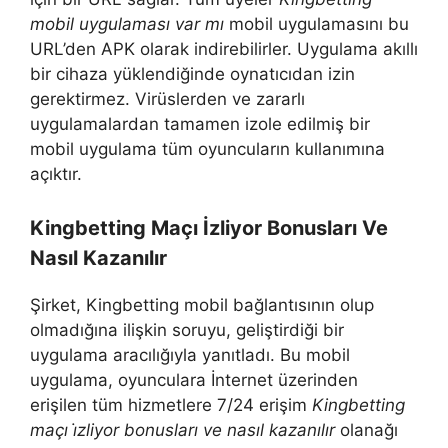
mobil uygulaması var mı
mobil uygulamasını bu
URL’den APK olarak indirebilirler. Uygulama akıllı
bir cihaza yüklendiğinde oynatıcıdan izin
gerektirmez. Virüslerden ve zararlı
uygulamalardan tamamen izole edilmiş bir
mobil uygulama tüm oyuncuların kullanımına
açıktır.
Kingbetting Maçı İzliyor Bonusları Ve
Nasıl Kazanılır
Şirket, Kingbetting mobil bağlantısının olup
olmadığına ilişkin soruyu, geliştirdiği bir
uygulama aracılığıyla yanıtladı. Bu mobil
uygulama, oyunculara İnternet üzerinden
erişilen tüm hizmetlere 7/24 erişim
Kingbetting
maçı i̇zliyor bonusları ve nasıl kazanılır
olanağı