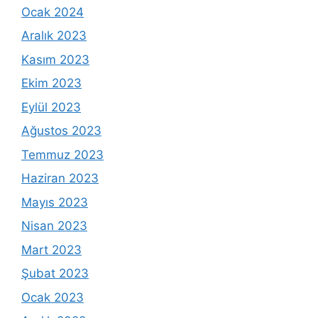
Ocak 2024
Aralık 2023
Kasım 2023
Ekim 2023
Eylül 2023
Ağustos 2023
Temmuz 2023
Haziran 2023
Mayıs 2023
Nisan 2023
Mart 2023
Şubat 2023
Ocak 2023