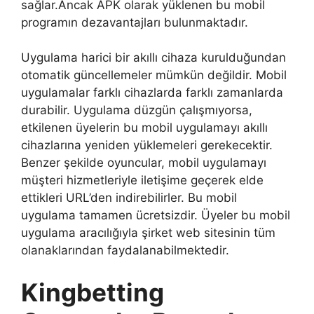
sağlar.Ancak APK olarak yüklenen bu mobil
programın dezavantajları bulunmaktadır.
Uygulama harici bir akıllı cihaza kurulduğundan
otomatik güncellemeler mümkün değildir. Mobil
uygulamalar farklı cihazlarda farklı zamanlarda
durabilir. Uygulama düzgün çalışmıyorsa,
etkilenen üyelerin bu mobil uygulamayı akıllı
cihazlarına yeniden yüklemeleri gerekecektir.
Benzer şekilde oyuncular, mobil uygulamayı
müşteri hizmetleriyle iletişime geçerek elde
ettikleri URL’den indirebilirler. Bu mobil
uygulama tamamen ücretsizdir. Üyeler bu mobil
uygulama aracılığıyla şirket web sitesinin tüm
olanaklarından faydalanabilmektedir.
Kingbetting