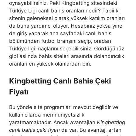
oynayabilirsiniz. Peki Kingbetting sitesindeki
Türkiye Ligi canlı bahis oranları nedir? Tabii ki
sitenin geleneksel olarak yüksek katılım oranları
da buna yardımcı oluyor. Hesabınız yoksa yine
de giriş yaparak ana sayfadaki canlı bahis
bölümünden futbol branşını seçip, oradan
Türkiye ligi maçlarını seçebilirsiniz. Gördüğünüz
gibi aslında bahis siteleri arasında dolandırıcılık
oranları en yüksek olanlardan biri.
Kingbetting Canlı Bahis Çeki
Fiyatı
Bu yönde site programları mevcut değildir ve
kullanıcılarda memnuniyetsizlik
yaratmamaktadır. Ancak avantajları
Kingbetting
canlı bahis çeki fiyatı
da var. Bu avantaj, artan