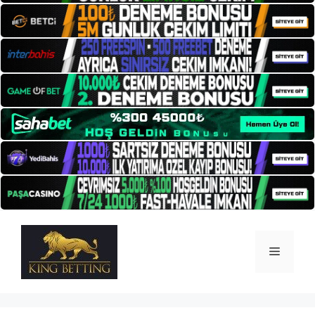
İçeriğe
atla
Menü