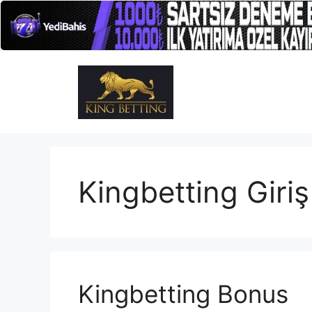
İçeriğe
atla
Kingbetting Giriş
Kingbetting Bonus