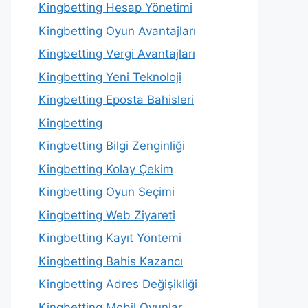
Kingbetting Hesap Yönetimi
Kingbetting Oyun Avantajları
Kingbetting Vergi Avantajları
Kingbetting Yeni Teknoloji
Kingbetting Eposta Bahisleri
Kingbetting
Kingbetting Bilgi Zenginliği
Kingbetting Kolay Çekim
Kingbetting Oyun Seçimi
Kingbetting Web Ziyareti
Kingbetting Kayıt Yöntemi
Kingbetting Bahis Kazancı
Kingbetting Adres Değişikliği
Kingbetting Mobil Oyunlar