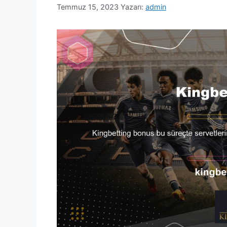
Temmuz 15, 2023
Yazarı:
admin